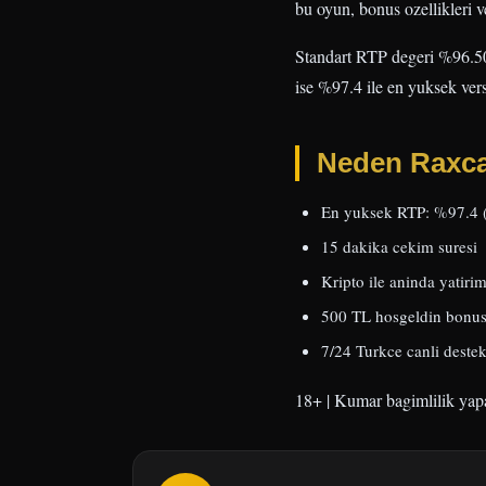
bu oyun, bonus ozellikleri ve
Standart RTP degeri %96.50
ise %97.4 ile en yuksek ver
Neden Raxca
En yuksek RTP: %97.4 (
15 dakika cekim suresi
Kripto ile aninda yatiri
500 TL hosgeldin bonus
7/24 Turkce canli deste
18+ | Kumar bagimlilik yapa