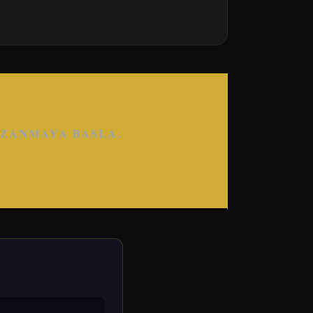
LA
AZANMAYA BASLA.