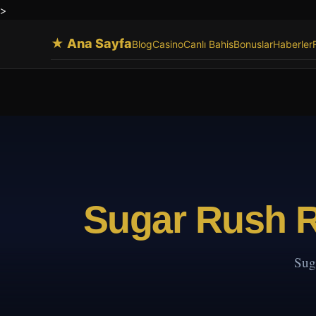
>
★ Ana Sayfa
Blog
Casino
Canlı Bahis
Bonuslar
Haberler
Sugar Rush R
Sug