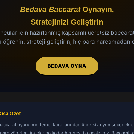
Bedava Baccarat
Oynayın,
Stratejinizi Geliştirin
ncular için hazırlanmış kapsamlı ücretsiz baccarat
rı öğrenin, strateji geliştirin, hiç para harcamadan 
BEDAVA OYNA
Kısa Özet
accarat oyununun temel kurallarından ücretsiz oyun seçenekle
 para yönetimi ipuçlarına kadar her şeyi bulacaksınız. Baccarat, 