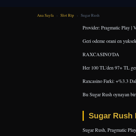
Ana Sayfa
›
Slot Rtp
›
Sugar Rush
Provider: Pragmatic Play | V
Geri odeme orani en yukse
RAXCASINO'DA
Her 100 TL'den 97+ TL ger
Raxcasino Farki: +%3.3 D
Bu Sugar Rush oynayan biri
Sugar Rush 
Sugar Rush, Pragmatic Play t