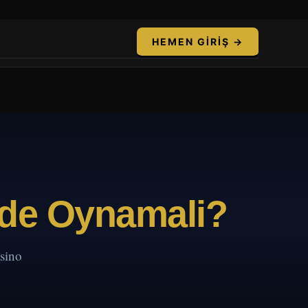
HEMEN GIRIŞ →
ede Oynamali?
sino