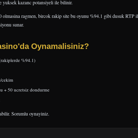
 yuksek kazanc potansiyeli ile bilinir.
 olmasina ragmen, bircok rakip site bu oyunu %94.1 gibi dusuk RTP i
siyonu sunar.
sino'da Oynamalisiniz?
rakiplerde %94.1)
m/cekim
u + 50 ucretsiz dondurme
k
bilir. Sorumlu oynayiniz.