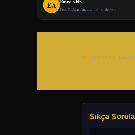
Emre Akin
EA
Spor & Bahis Analisti | 10+ yil deneyim
H
EN YUKSEK ORAN
Sıkça Sorula