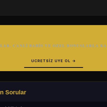
EMEN BAHIS YAPMAYA BAS
LAR, CANLI BAHIS VE OZEL BONUSLARLA K
UCRETSIZ UYE OL →
n Sorular