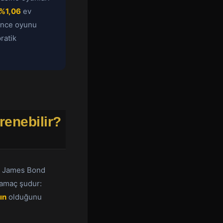
%1,06
ev
önce oyunu
ratik
renebilir?
r. James Bond
 amaç şudur:
ın
olduğunu