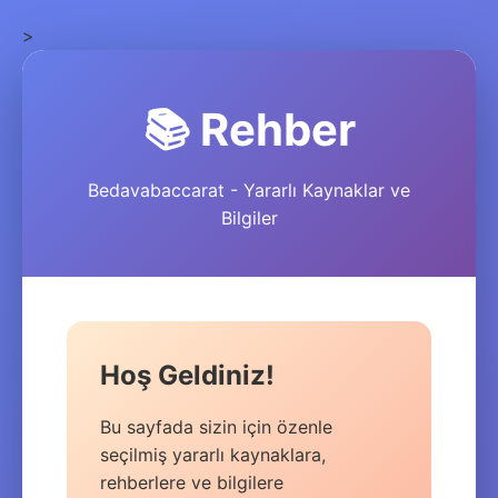
>
📚 Rehber
Bedavabaccarat - Yararlı Kaynaklar ve
Bilgiler
Hoş Geldiniz!
Bu sayfada sizin için özenle
seçilmiş yararlı kaynaklara,
rehberlere ve bilgilere