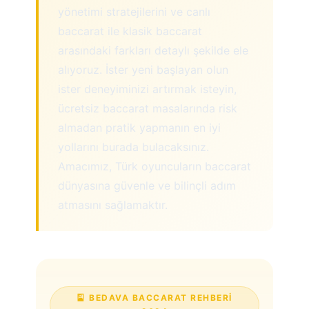
yönetimi stratejilerini ve canlı
baccarat ile klasik baccarat
arasındaki farkları detaylı şekilde ele
alıyoruz. İster yeni başlayan olun
ister deneyiminizi artırmak isteyin,
ücretsiz baccarat masalarında risk
almadan pratik yapmanın en iyi
yollarını burada bulacaksınız.
Amacımız, Türk oyuncuların baccarat
dünyasına güvenle ve bilinçli adım
atmasını sağlamaktır.
🎴 BEDAVA BACCARAT REHBERI