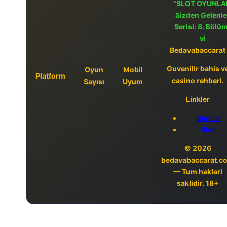
"SLOT OYUNLA
Sizden Gelenle
Serisi: 8. Bölü
vi
Bedavabaccarat
Guvenilir bahis v
Oyun
Mobil
Platform
casino rehberi.
Sayısı
Uyum
Linkler
Bonus
Slot
© 2026
bedavabaccarat.c
— Tum haklari
saklidir. 18+