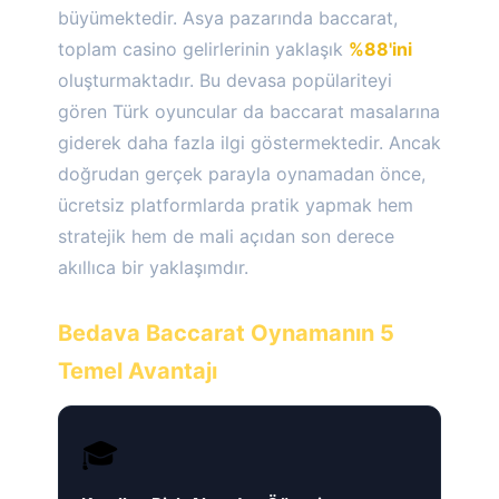
büyümektedir. Asya pazarında baccarat,
toplam casino gelirlerinin yaklaşık
%88'ini
oluşturmaktadır. Bu devasa popülariteyi
gören Türk oyuncular da baccarat masalarına
giderek daha fazla ilgi göstermektedir. Ancak
doğrudan gerçek parayla oynamadan önce,
ücretsiz platformlarda pratik yapmak hem
stratejik hem de mali açıdan son derece
akıllıca bir yaklaşımdır.
Bedava Baccarat Oynamanın 5
Temel Avantajı
🎓