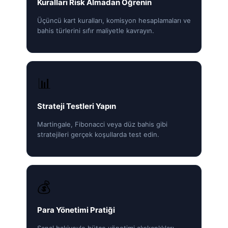
Kuralları Risk Almadan Öğrenin
Üçüncü kart kuralları, komisyon hesaplamaları ve
bahis türlerini sıfır maliyetle kavrayın.
📊
Strateji Testleri Yapın
Martingale, Fibonacci veya düz bahis gibi
stratejileri gerçek koşullarda test edin.
💰
Para Yönetimi Pratiği