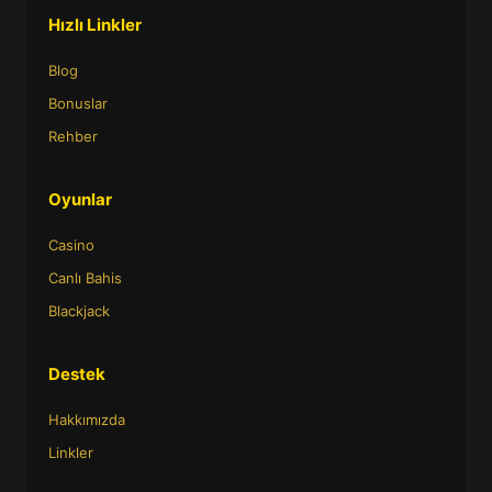
Hızlı Linkler
Blog
Bonuslar
Rehber
Oyunlar
Casino
Canlı Bahis
Blackjack
Destek
Hakkımızda
Linkler