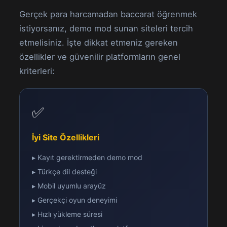
Gerçek para harcamadan baccarat öğrenmek
istiyorsanız, demo mod sunan siteleri tercih
etmelisiniz. İşte dikkat etmeniz gereken
özellikler ve güvenilir platformların genel
kriterleri:
✅
İyi Site Özellikleri
▸ Kayıt gerektirmeden demo mod
▸ Türkçe dil desteği
▸ Mobil uyumlu arayüz
▸ Gerçekçi oyun deneyimi
▸ Hızlı yükleme süresi