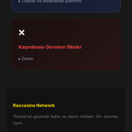
▸ Lisanslı ve denetlenen platform
❌
Kaçınılması Gereken Siteler
▸ Demo
Raxcasino Network
Türkiye'nin güvenilir bahis ve casino rehberi. 18+ sorumlu
oyun.