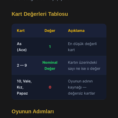
Kart Değerleri Tablosu
Kart
Değer
Açıklama
As
En düşük değerli
1
(Ace)
kart
Nominal
Kartın üzerindeki
2 — 9
Değer
sayı ne ise o değer
10, Vale,
Oyunun adının
Kız,
0
kaynağı —
Papaz
değersiz kartlar
Oyunun Adımları