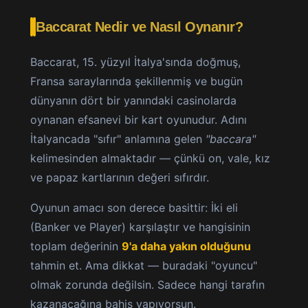
Baccarat Nedir ve Nasıl Oynanır?
Baccarat, 15. yüzyıl İtalya'sında doğmuş,
Fransa saraylarında şekillenmiş ve bugün
dünyanın dört bir yanındaki casinolarda
oynanan efsanevi bir kart oyunudur. Adını
İtalyancada "sıfır" anlamına gelen
"baccara"
kelimesinden almaktadır — çünkü on, vale, kız
ve papaz kartlarının değeri sıfırdır.
Oyunun amacı son derece basittir: İki eli
(Banker ve Player) karşılaştır ve hangisinin
toplam değerinin
9'a daha yakın olduğunu
tahmin et. Ama dikkat — buradaki "oyuncu"
olmak zorunda değilsin. Sadece hangi tarafın
kazanacağına bahis yapıyorsun.