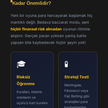
Kadar Önemlidir?
Yeni bir oyuna para harcayarak başlamak hiç
mantıklı değil. Bedava baccarat modu, seni
hiçbir finansal risk almadan
oyunun ritmine
alıştırır. Gerçek paran yokken yanlış bahis
yapsan bile kaybedecek hiçbir şeyin yok!
🎓
🧪
Risksiz
Strateji Testi
Öğrenme
Martingale,
Fibonacci veya
Kuralları, ödeme
Flat Betting gibi
oranlarını ve
stratejileri para
üçüncü kart kuralını
kaybetmeden