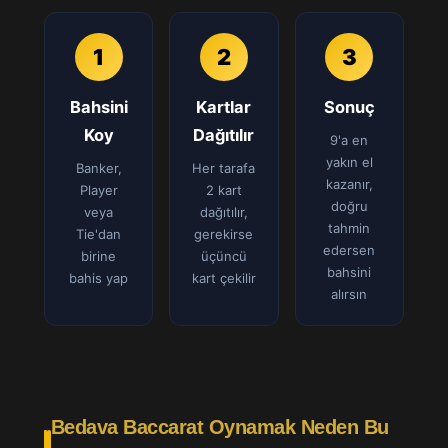
1
2
3
Bahsini
Kartlar
Sonuç
Koy
Dağıtılır
9'a en
yakın el
Banker,
Her tarafa
kazanır,
Player
2 kart
doğru
veya
dağıtılır,
tahmin
Tie'dan
gerekirse
edersen
birine
üçüncü
bahsini
bahis yap
kart çekilir
alırsın
Bedava Baccarat Oynamak Neden Bu