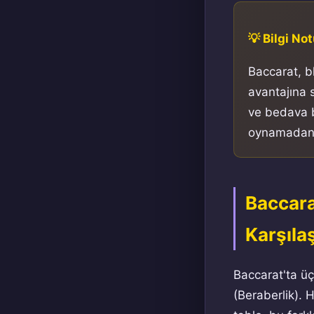
💡 Bilgi Not
Baccarat, b
avantajına s
ve bedava b
oynamadan ö
Baccara
Karşılaş
Baccarat'ta üç
(Beraberlik). H