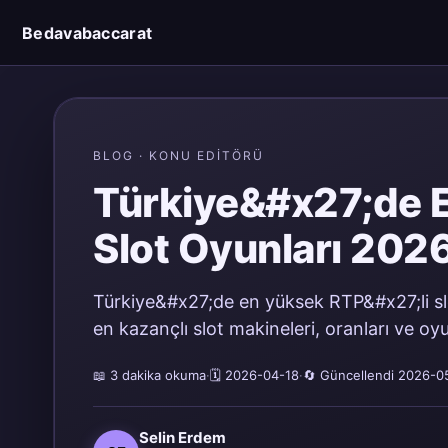
Bedavabaccarat
BLOG · KONU EDITÖRÜ
Türkiye&#x27;de 
Slot Oyunları 202
Türkiye&#x27;de en yüksek RTP&#x27;li sl
en kazançlı slot makineleri, oranları ve o
📖 3 dakika okuma
·
🗓️ 2026-04-18
·
🔄 Güncellendi 2026-0
Selin Erdem