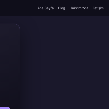
Ana Sayfa
Blog
Hakkımızda
İletişim