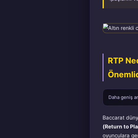
RTP Ned
Önemlid
Daha geniş an
Baccarat düny
(Return to Pl
oyunculara ge