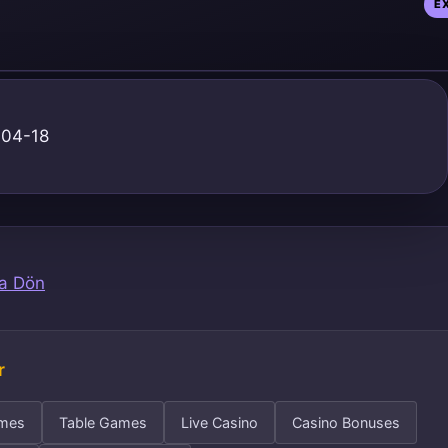
E
-04-18
a Dön
r
ames
Table Games
Live Casino
Casino Bonuses