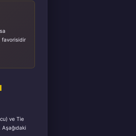
asa
favorisidir
l
cu) ve Tie
r. Aşağıdaki