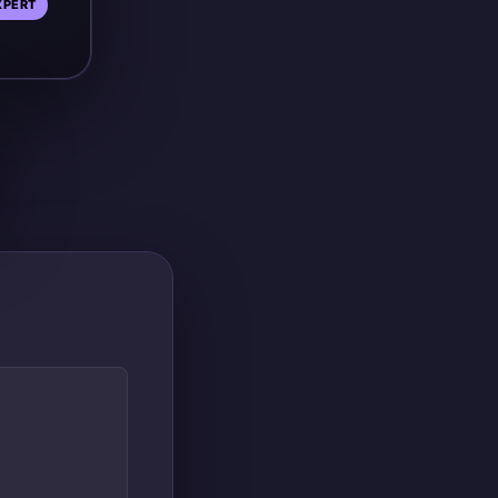
XPERT