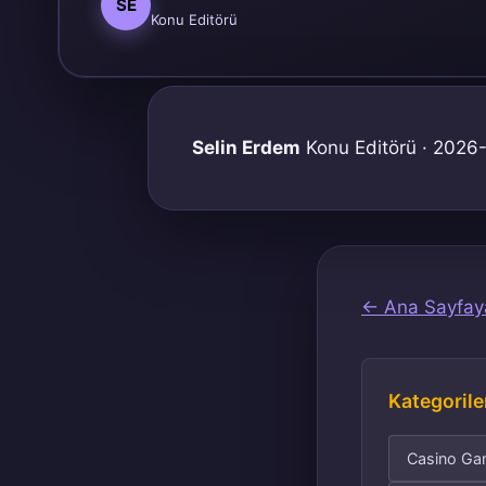
SE
Konu Editörü
Selin Erdem
Konu Editörü · 2026
← Ana Sayfay
Kategorile
Casino G