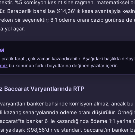
nektir. %5 komisyon kesintisine rağmen, matematiksel o
ür. Beraberlik bahsi ise %14,36'lık kasa avantajıyla kesin
ereken bir seçenektir; 8:1 ödeme oranı cazip görünse d
a yol açar.
GI
ratik tarafı, çok zaman kazandırabilir. Aşağıdaki başlıkta detay
imiz
bu konunun farklı boyutlarına değinen yazılar içerir.
 Baccarat Varyantlarında RTP
 varyantları banker bahsinde komisyon almaz, ancak b
irli kazanç senaryolarında ödeme oranı düşürülür. Örneği
ccarat"ta banker 6 ile kazandığında ödeme 1:1 yerine 0,
si yaklaşık %98,56'dır ve standart baccarat'ın banker b