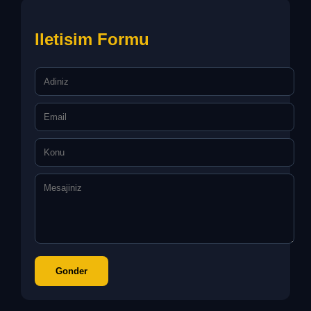
Iletisim Formu
Gonder