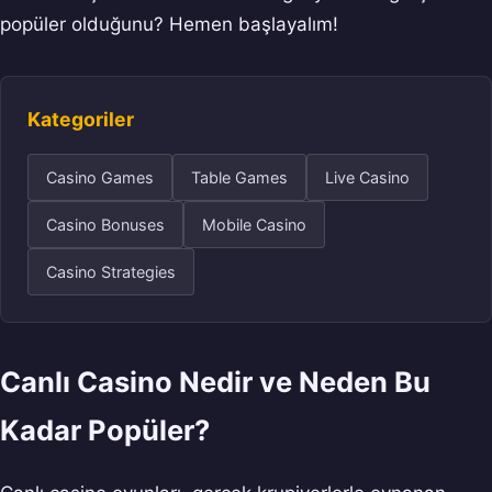
popüler olduğunu? Hemen başlayalım!
Kategoriler
Casino Games
Table Games
Live Casino
Casino Bonuses
Mobile Casino
Casino Strategies
Canlı Casino Nedir ve Neden Bu
Kadar Popüler?