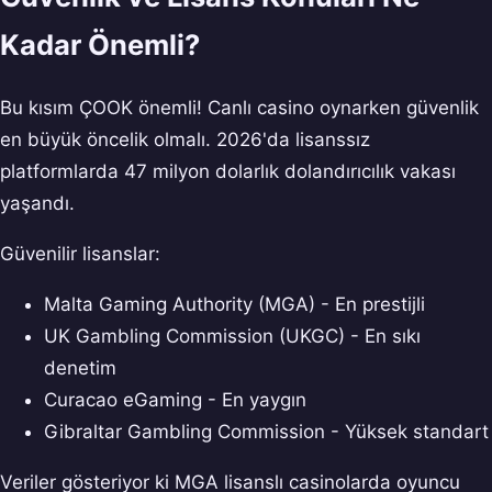
Kadar Önemli?
Bu kısım ÇOOK önemli! Canlı casino oynarken güvenlik
en büyük öncelik olmalı. 2026'da lisanssız
platformlarda 47 milyon dolarlık dolandırıcılık vakası
yaşandı.
Güvenilir lisanslar:
Malta Gaming Authority (MGA) - En prestijli
UK Gambling Commission (UKGC) - En sıkı
denetim
Curacao eGaming - En yaygın
Gibraltar Gambling Commission - Yüksek standart
Veriler gösteriyor ki MGA lisanslı casinolarda oyuncu