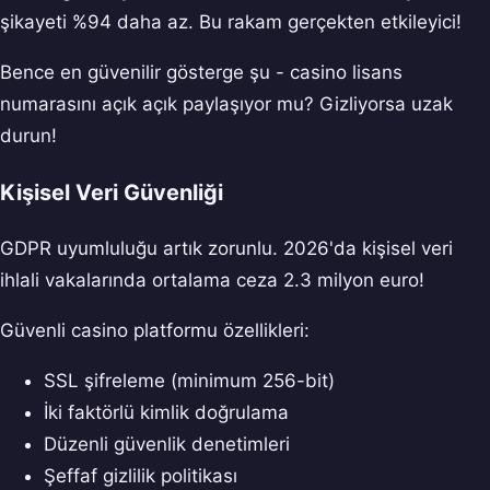
şikayeti %94 daha az. Bu rakam gerçekten etkileyici!
Bence en güvenilir gösterge şu - casino lisans
numarasını açık açık paylaşıyor mu? Gizliyorsa uzak
durun!
Kişisel Veri Güvenliği
GDPR uyumluluğu artık zorunlu. 2026'da kişisel veri
ihlali vakalarında ortalama ceza 2.3 milyon euro!
Güvenli casino platformu özellikleri:
SSL şifreleme (minimum 256-bit)
İki faktörlü kimlik doğrulama
Düzenli güvenlik denetimleri
Şeffaf gizlilik politikası