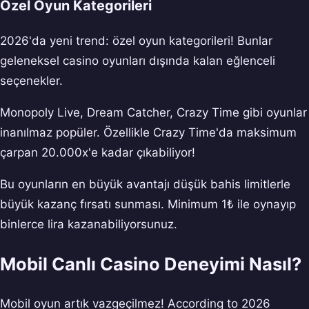
Özel Oyun Kategorileri
2026'da yeni trend: özel oyun kategorileri! Bunlar
geleneksel casino oyunları dışında kalan eğlenceli
seçenekler.
Monopoly Live, Dream Catcher, Crazy Time gibi oyunlar
inanılmaz popüler. Özellikle Crazy Time'da maksimum
çarpan 20.000x'e kadar çıkabiliyor!
Bu oyunların en büyük avantajı düşük bahis limitlerle
büyük kazanç fırsatı sunması. Minimum 1₺ ile oynayıp
binlerce lira kazanabiliyorsunuz.
Mobil Canlı Casino Deneyimi Nasıl?
Mobil oyun artık vazgeçilmez! According to 2026