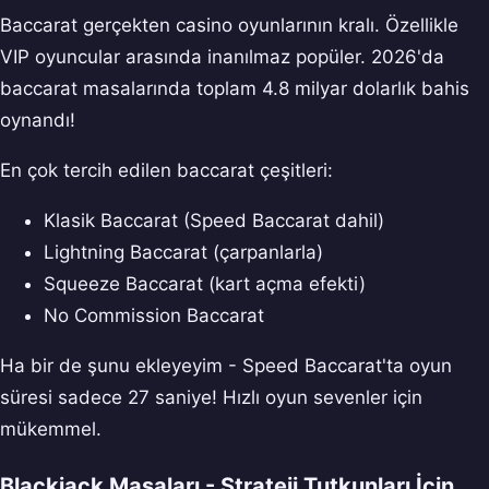
Baccarat gerçekten casino oyunlarının kralı. Özellikle
VIP oyuncular arasında inanılmaz popüler. 2026'da
baccarat masalarında toplam 4.8 milyar dolarlık bahis
oynandı!
En çok tercih edilen baccarat çeşitleri:
Klasik Baccarat (Speed Baccarat dahil)
Lightning Baccarat (çarpanlarla)
Squeeze Baccarat (kart açma efekti)
No Commission Baccarat
Ha bir de şunu ekleyeyim - Speed Baccarat'ta oyun
süresi sadece 27 saniye! Hızlı oyun sevenler için
mükemmel.
Blackjack Masaları - Strateji Tutkunları İçin