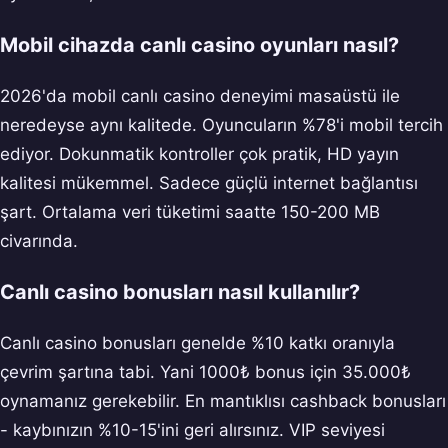
Mobil cihazda canlı casino oyunları nasıl?
2026'da mobil canlı casino deneyimi masaüstü ile
neredeyse aynı kalitede. Oyuncuların %78'i mobil tercih
ediyor. Dokunmatik kontroller çok pratik, HD yayın
kalitesi mükemmel. Sadece güçlü internet bağlantısı
şart. Ortalama veri tüketimi saatte 150-200 MB
civarında.
Canlı casino bonusları nasıl kullanılır?
Canlı casino bonusları genelde %10 katkı oranıyla
çevrim şartına tabi. Yani 1000₺ bonus için 35.000₺
oynamanız gerekebilir. En mantıklısı cashback bonusları
- kaybınızın %10-15'ini geri alırsınız. VIP seviyesi