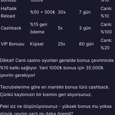
Bonusu
1000₺
%10
Haftalık
Canlı:
%50 + 500₺
30x
7 gün
Reload
%10
%15 geri
Canlı:
Cashback
5x
3 gün
ödeme
%100
Canlı:
VIP Bonusu
Kişisel
25x
60 gün
%20
Dikkat! Canlı casino oyunları genelde bonus çevriminde
%10 katkı sağlıyor. Yani 1000₺ bonus için 35.000₺
çevrim gerekiyor!
Tecrubelerime göre en mantıklı bonus türü cashback.
Çünkü kaybınızın bir kısmını geri alıyorsunuz.
Peki siz ne düşünüyorsunuz - yüksek bonus mu yoksa
düşük çevrim şartı mı daha önemli?