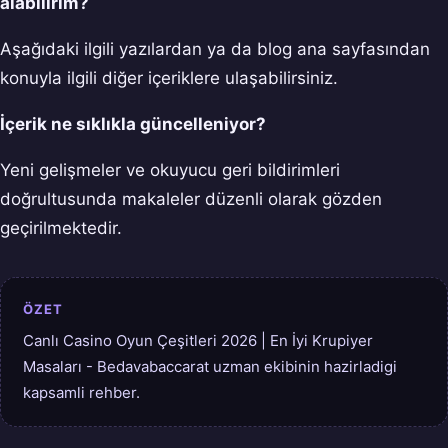
alabilirim?
Aşağıdaki ilgili yazılardan ya da blog ana sayfasından
konuyla ilgili diğer içeriklere ulaşabilirsiniz.
İçerik ne sıklıkla güncelleniyor?
Yeni gelişmeler ve okuyucu geri bildirimleri
doğrultusunda makaleler düzenli olarak gözden
geçirilmektedir.
ÖZET
Canlı Casino Oyun Çeşitleri 2026 | En İyi Krupiyer
Masaları - Bedavabaccarat uzman ekibinin hazirladigi
kapsamli rehber.