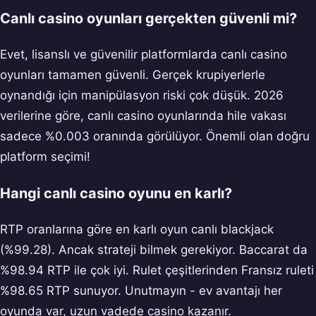
Canlı casino oyunları gerçekten güvenli mi?
Evet, lisanslı ve güvenilir platformlarda canlı casino
oyunları tamamen güvenli. Gerçek krupiyerlerle
oynandığı için manipülasyon riski çok düşük. 2026
verilerine göre, canlı casino oyunlarında hile vakası
sadece %0.003 oranında görülüyor. Önemli olan doğru
platform seçimi!
Hangi canlı casino oyunu en karlı?
RTP oranlarına göre en karlı oyun canlı blackjack
(%99.28). Ancak strateji bilmek gerekiyor. Baccarat da
%98.94 RTP ile çok iyi. Rulet çeşitlerinden Fransız ruleti
%98.65 RTP sunuyor. Unutmayın - ev avantajı her
oyunda var, uzun vadede casino kazanır.