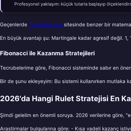
Profesyonel yaklaşım: küçük tutarla başlayıp ölçeklend
Geçenlerde
Canliblackjack
sitesinde benzer bir matemati
En büyük avantajı şu: Martingale kadar agresif değil. 1, 1, 
Fibonacci ile Kazanma Stratejileri
Tecrubelerime göre, Fibonacci sisteminde sabır en önem
Bir de şunu ekleyeyim: Bu sistemi kullanırken mutlaka k
2026'da Hangi Rulet Stratejisi En Ka
Şimdi gelelim en önemli soruya. 2026 verilerine göre, "en
Arastirmalar bulgularına göre: - Kısa vadeli kazanç ist