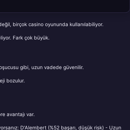
ğil, birçok casino oyununda kullanılabiliyor.
eliyor. Fark çok büyük.
oşucusu gibi, uzun vadede güvenilir.
ji bozulur.
re avantajı var.
iyorsanız: D'Alembert (%52 başarı, düşük risk) - Uzun