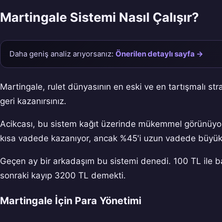
Martingale Sistemi Nasıl Çalışır?
Daha geniş analiz arıyorsanız:
Önerilen detaylı sayfa →
Martingale, rulet dünyasının en eski ve en tartışmalı stra
geri kazanırsınız.
Acikcası, bu sistem kağıt üzerinde mükemmel görünüyor. 
kısa vadede kazanıyor, ancak %45'i uzun vadede büyük 
Geçen ay bir arkadaşım bu sistemi denedi. 100 TL ile ba
sonraki kayıp 3200 TL demekti.
Martingale İçin Para Yönetimi