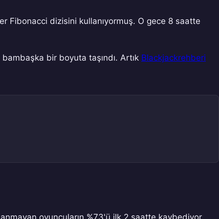
r Fibonacci dizisini kullanıyormuş. O gece 8 saatte
sı bambaşka bir boyuta taşındı. Artık
Blackjackrehberi
ullanmayan oyuncuların %73'ü ilk 2 saatte kaybediyor.