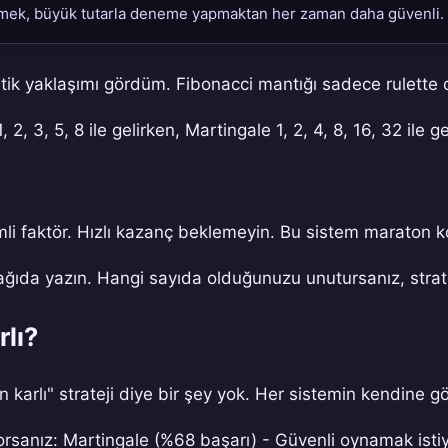
irmek, büyük tutarla deneme yapmaktan her zaman daha güvenli.
k yaklaşımı gördüm. Fibonacci mantığı sadece rulette de
2, 3, 5, 8 ile gelirken, Martingale 1, 2, 4, 8, 16, 32 ile g
li faktör. Hızlı kazanç beklemeyin. Bu sistem maraton k
ağıda yazın. Hangi sayıda olduğunuzu unutursanız, strate
rlı?
 karlı" strateji diye bir şey yok. Her sistemin kendine gö
iyorsanız: Martingale (%68 başarı) - Güvenli oynamak ist