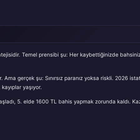
tejisidir. Temel prensibi şu: Her kaybettiğinizde bahsiniz
Ama gerçek şu: Sınırsız paranız yoksa riskli. 2026 istat
kayıplar yaşıyor.
şladı, 5. elde 1600 TL bahis yapmak zorunda kaldı. Kaza