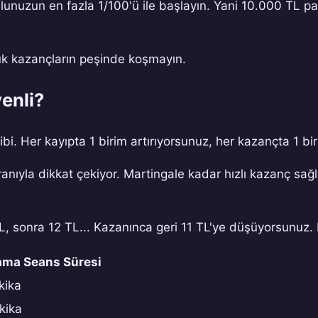
unuzun en fazla 1/100'ü ile başlayın. Yani 10.000 TL par
k kazançların peşinde koşmayın.
enli?
bi. Her kayıpta 1 birim artırıyorsunuz, her kazançta 1 bi
anıyla dikkat çekiyor. Martingale kadar hızlı kazanç sa
TL, sonra 12 TL... Kazanınca geri 11 TL'ye düşüyorsunuz.
ama Seans Süresi
kika
kika