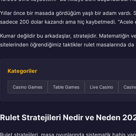
Yıllar önce bir masada gördüğüm yaşlı bir adam vardı. S
sadece 200 dolar kazandı ama hiç kaybetmedi. "Acele e
Kumar değildir bu arkadaşlar, stratejidir. Matematiğin v
sitelerinden öğrendiğimiz taktikler rulet masalarında da 
Kategoriler
Casino Games
Table Games
Live Casino
Casin
Rulet Stratejileri Nedir ve Neden 2
Rulet stratejileri, masa oyunlarında sistematik bahis ya