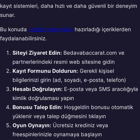
kayıt sistemleri, daha hızlı ve daha güvenli bir deneyim
sunar.
Bu konuda
>editör ekibimizin
hazırladığı içeriklerden
faydalanabilirsiniz.
Siteyi Ziyaret Edin:
Bedavabaccarat.com ve
partnerlerindeki resmi web sitesine gidin
Kayıt Formunu Doldurun:
Gerekli kişisel
bilgilerinizi girin (ad, soyadı, e-posta, telefon)
Hesabı Doğrulayın:
E-posta veya SMS aracılığıyla
kimlik doğrulaması yapın
Bonusu Talep Edin:
Hoşgeldin bonusu otomatik
yüklenir veya talep düğmesini tıklayın
Oyun Oynayın:
Ücretsiz krediniz veya
freespinlerinizle oynamaya başlayın