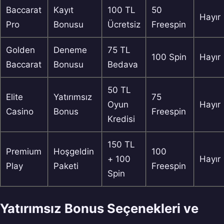
Baccarat
Kayıt
100 TL
50
Hayır
Pro
Bonusu
Ücretsiz
Freespin
Golden
Deneme
75 TL
100 Spin
Hayır
Baccarat
Bonusu
Bedava
50 TL
Elite
Yatırımsız
75
Oyun
Hayır
Casino
Bonus
Freespin
Kredisi
150 TL
Premium
Hoşgeldin
100
+ 100
Hayır
Play
Paketi
Freespin
Spin
Yatırımsız Bonus Seçenekleri ve