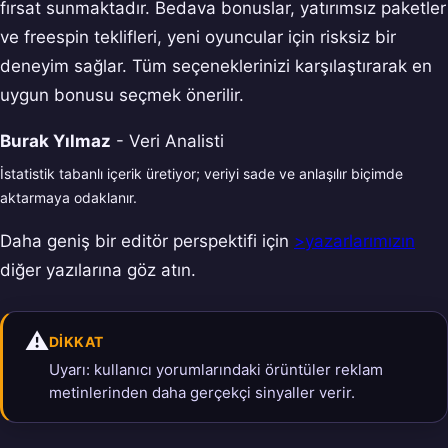
fırsat sunmaktadır. Bedava bonuslar, yatırımsız paketler
ve freespin teklifleri, yeni oyuncular için risksiz bir
deneyim sağlar. Tüm seçeneklerinizi karşılaştırarak en
uygun bonusu seçmek önerilir.
Burak Yılmaz
- Veri Analisti
İstatistik tabanlı içerik üretiyor; veriyi sade ve anlaşılır biçimde
aktarmaya odaklanır.
Daha geniş bir editör perspektifi için
>yazarlarımızın
diğer yazılarına göz atın.
⚠️
DIKKAT
Uyarı: kullanıcı yorumlarındaki örüntüler reklam
metinlerinden daha gerçekçi sinyaller verir.