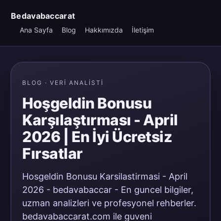
Bedavabaccarat
Ana Sayfa
Blog
Hakkımızda
İletişim
BLOG · VERI ANALISTI
Hoşgeldin Bonusu
Karşılaştırması - April
2026 | En İyi Ücretsiz
Fırsatlar
Hosgeldin Bonusu Karsilastirmasi - April
2026 - bedavabaccar - En guncel bilgiler,
uzman analizleri ve profesyonel rehberler.
bedavabaccarat.com ile guveni