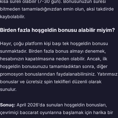
kısa süreli olabilir (7-30 gün). Bonusunuzun süresi
bitmeden tamamladığınızdan emin olun, aksi takdirde
kaybolabilir.
Birden fazla hoşgeldin bonusu alabilir miyim?
Hayır, çoğu platform kişi başı tek hoşgeldin bonusu
sunmaktadır. Birden fazla bonus almayı denemek,
hesabınızın kapatılmasına neden olabilir. Ancak, ilk
hoşgeldin bonusunuzu tamamladıktan sonra, diğer
promosyon bonuslarından faydalanabilirsiniz. Yatırımsız
bonuslar ve ücretsiz spin teklifleri düzenli olarak
sunulur.
Sonuç:
April 2026'da sunulan hoşgeldin bonusları,
çevrimiçi baccarat oyunlarına başlamak için harika bir