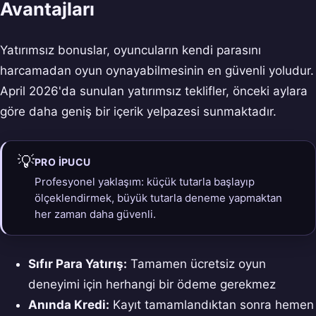
Avantajları
Yatırımsız bonuslar, oyuncuların kendi parasını
harcamadan oyun oynayabilmesinin en güvenli yoludur.
April 2026'da sunulan yatırımsız teklifler, önceki aylara
göre daha geniş bir içerik yelpazesi sunmaktadır.
💡
PRO IPUCU
Profesyonel yaklaşım: küçük tutarla başlayıp
ölçeklendirmek, büyük tutarla deneme yapmaktan
her zaman daha güvenli.
Sıfır Para Yatırış:
Tamamen ücretsiz oyun
deneyimi için herhangi bir ödeme gerekmez
Anında Kredi:
Kayıt tamamlandıktan sonra hemen