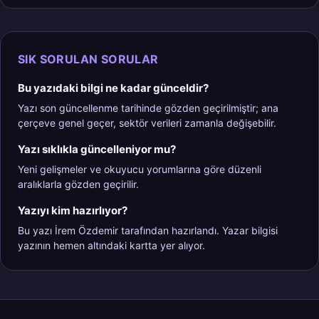
SIK SORULAN SORULAR
Bu yazıdaki bilgi ne kadar günceldir?
Yazı son güncellenme tarihinde gözden geçirilmiştir; ana
çerçeve genel geçer, sektör verileri zamanla değişebilir.
Yazı sıklıkla güncelleniyor mu?
Yeni gelişmeler ve okuyucu yorumlarına göre düzenli
aralıklarla gözden geçirilir.
Yazıyı kim hazırlıyor?
Bu yazı İrem Özdemir tarafından hazırlandı. Yazar bilgisi
yazının hemen altındaki kartta yer alıyor.