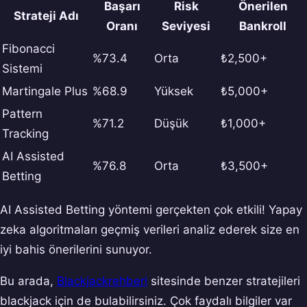
Başarı
Risk
Önerilen
Strateji Adı
Oranı
Seviyesi
Bankroll
Fibonacci
%73.4
Orta
₺2,500+
Sistemi
Martingale Plus
%68.9
Yüksek
₺5,000+
Pattern
%71.2
Düşük
₺1,000+
Tracking
AI Assisted
%76.8
Orta
₺3,500+
Betting
AI Assisted Betting yöntemi gerçekten çok etkili! Yapay
zeka algoritmaları geçmiş verileri analiz ederek size en
iyi bahis önerilerini sunuyor.
Bu arada,
Blackjackrehberi
sitesinde benzer stratejileri
blackjack için de bulabilirsiniz. Çok faydalı bilgiler var