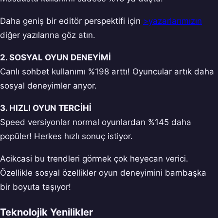
Daha geniş bir editör perspektifi için
>yazarlarımızın
diğer yazılarına göz atın.
2. SOSYAL OYUN DENEYİMİ
Canlı sohbet kullanımı %198 arttı! Oyuncular artık daha
sosyal deneyimler arıyor.
3. HIZLI OYUN TERCİHİ
Speed versiyonlar normal oyunlardan %145 daha
popüler! Herkes hızlı sonuç istiyor.
Acikcasi bu trendleri görmek çok heyecan verici.
Özellikle sosyal özellikler oyun deneyimini bambaşka
bir boyuta taşıyor!
Teknolojik Yenilikler