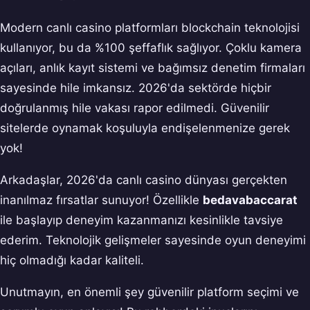
Modern canlı casino platformları blockchain teknolojisi
kullanıyor, bu da %100 şeffaflık sağlıyor. Çoklu kamera
açıları, anlık kayıt sistemi ve bağımsız denetim firmaları
sayesinde hile imkansız. 2026'da sektörde hiçbir
doğrulanmış hile vakası rapor edilmedi. Güvenilir
sitelerde oynamak koşuluyla endişelenmenize gerek
yok!
Arkadaşlar, 2026'da canlı casino dünyası gerçekten
inanılmaz fırsatlar sunuyor! Özellikle
bedavabaccarat
ile başlayıp deneyim kazanmanızı kesinlikle tavsiye
ederim. Teknolojik gelişmeler sayesinde oyun deneyimi
hiç olmadığı kadar kaliteli.
Unutmayın, en önemli şey güvenilir platform seçimi ve