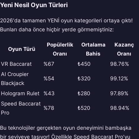
Yeni Nesil Oyun Türleri
2026'da tamamen YENİ oyun kategorileri ortaya çıktı!
Bunları daha önce hiçbir yerde görmemiştiniz:
Popülerlik
Ortalama
Kazanç
Oyun Türü
Oranı
Bahis
Oranı
VR Baccarat
%67
₺450
98.76%
AI Croupier
%54
₺320
99.12%
Blackjack
Hologram Rulet
%43
₺280
97.89%
Speed Baccarat
%78
₺520
98.94%
Pro
Bu teknolojiler gerçekten oyun deneyimini bambaşka
bir seviyeye taşıyor! Özellikle Speed Baccarat Pro'yu