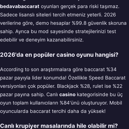
bedavabaccarat
oyunları gerçek para riski taşımaz.
Sadece lisanslı siteleri tercih etmeniz yeterli. 2026
verilerine göre, demo hesaplar %99.8 güvenlik skoruna
sahip. Ayrıca bu mod sayesinde stratejilerinizi test
edebilir ve deneyim kazanabilirsiniz.
2026'da en popüler casino oyunu hangisi?
According to son araştırmalara göre baccarat %34
pazar payıyla lider konumda! Özellikle Speed Baccarat
versiyonları çok popüler. Blackjack %28, rulet ise %22
pazar payına sahip. Canlı
casino
kategorisinde bu üç
oyun toplam kullanıcıların %84'ünü oluşturuyor. Mobil
oyuncularda baccarat tercihi daha da yüksek!
Canlı krupiyer masalarında hile olabilir mi?