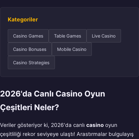
Kategoriler
Casino Games
Table Games
Live Casino
Casino Bonuses
Mobile Casino
Casino Strategies
2026'da Canlı Casino Oyun
Çeşitleri Neler?
Veriler gösteriyor ki, 2026'da canlı
casino
oyun
çeşitliliği rekor seviyeye ulaştı! Arastırmalar bulgulayış