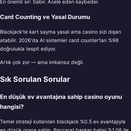
En önemli sır: Sabır. Acele eden kaybeder.
Card Counting ve Yasal Durumu
Blackjack'te kart sayma yasal ama casino sizi dışarı
atabilir. 2026'da AI sistemler card counter'ları %98
doğrulukla tespit ediyor.
Artık çok zor — ama imkansız değil.
Sık Sorulan Sorular
En düşük ev avantajına sahip casino oyunu
hangisi?
Temel strateji kullanılan blackjack %0.5 ev avantajıyla
en düşük orana sahip. Baccarat banker bahsi %1.06 ile