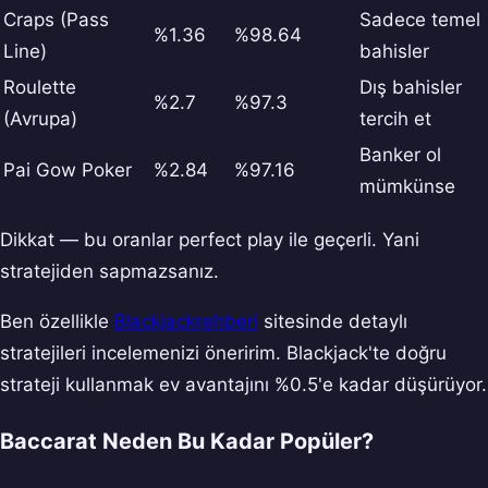
Craps (Pass
Sadece temel
%1.36
%98.64
Line)
bahisler
Roulette
Dış bahisler
%2.7
%97.3
(Avrupa)
tercih et
Banker ol
Pai Gow Poker
%2.84
%97.16
mümkünse
Dikkat — bu oranlar perfect play ile geçerli. Yani
stratejiden sapmazsanız.
Ben özellikle
Blackjackrehberi
sitesinde detaylı
stratejileri incelemenizi öneririm. Blackjack'te doğru
strateji kullanmak ev avantajını %0.5'e kadar düşürüyor.
Baccarat Neden Bu Kadar Popüler?