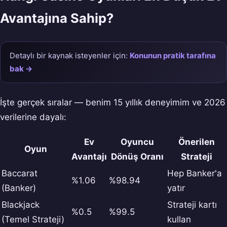
Avantajına Sahip?
Detaylı bir kaynak isteyenler için:
Konunun pratik tarafına
bak →
İşte gerçek sıralar — benim 15 yıllık deneyimim ve 2026
verilerine dayalı:
Ev
Oyuncu
Önerilen
Oyun
Avantajı
Dönüş Oranı
Strateji
Baccarat
Hep Banker'a
%1.06
%98.94
(Banker)
yatır
Blackjack
Strateji kartı
%0.5
%99.5
(Temel Strateji)
kullan