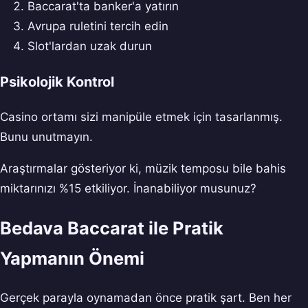
Baccarat'ta banker'a yatırın
Avrupa ruletini tercih edin
Slot'lardan uzak durun
Psikolojik Kontrol
Casino ortamı sizi manipüle etmek için tasarlanmış.
Bunu unutmayın.
Araştırmalar gösteriyor ki, müzik temposu bile bahis
miktarınızı %15 etkiliyor. İnanabiliyor musunuz?
Bedava Baccarat ile Pratik
Yapmanın Önemi
Gerçek parayla oynamadan önce pratik şart. Ben her