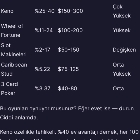
Çok
Keno
%25-40
$150-300
Yüksek
Wheel of
%11-24
$100-200
Yüksek
Fortune
Slot
%2-17
$50-150
Değişken
Makineleri
Caribbean
Orta-
%5.22
$75-125
Stud
Yüksek
3 Card
%3.37
$40-80
Orta
Poker
Bu oyunları oynuyor musunuz? Eğer evet ise — durun.
Ciddi anlamda.
Keno özellikle tehlikeli. %40 ev avantajı demek, her 100