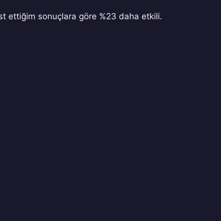
t ettiğim sonuçlara göre %23 daha etkili.