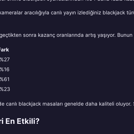
kameralar aracılığıyla canlı yayın izlediğiniz blackjack t
 geçtikten sonra kazanç oranlarında artış yaşıyor. Bunun
Fark
%27
%16
%61
%23
de canlı blackjack masaları genelde daha kaliteli oluyor.
 En Etkili?