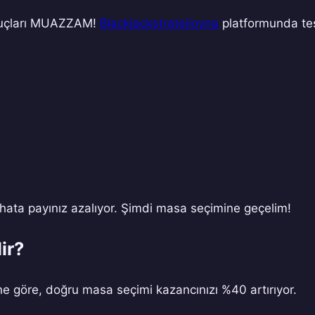
onuçları MUAZZAM!
Blackjackstratejioyna
platformunda tes
hata payınız azalıyor. Şimdi masa seçimine geçelim!
ir?
erine göre, doğru masa seçimi kazancınızı %40 artırıyor.