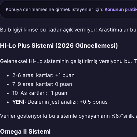
Konuya derinlemesine girmek isteyenler için:
Konunun pratik
Bu bilgiyi kimse bu kadar açık vermiyor! Arastirmalar bulgu
Hi-Lo Plus Sistemi (2026 Güncellemesi)
Geleneksel Hi-Lo sisteminin geliştirilmiş versiyonu bu. 
2-6 arası kartlar: +1 puan
7-9 arası kartlar: 0 puan
10-As kartları: -1 puan
YENİ:
Dealer'ın jest analizi: +0.5 bonus
Veriler gösteriyor ki bu sistemle oynayanların %67'si ilk
Omega II Sistemi