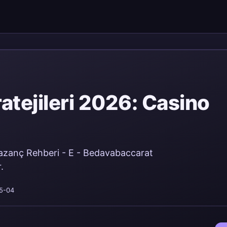
ratejileri 2026: Casino
 Kazanç Rehberi - E - Bedavabaccarat
.
05-04