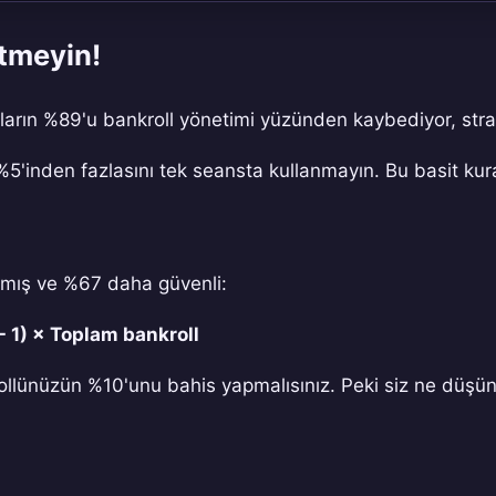
tmeyin!
arın %89'u bankroll yönetimi yüzünden kaybediyor, strat
%5'inden fazlasını tek seansta kullanmayın. Bu basit ku
nmış ve %67 daha güvenli:
 - 1) × Toplam bankroll
rollünüzün %10'unu bahis yapmalısınız. Peki siz ne düş