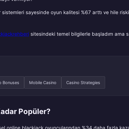
stemleri sayesinde oyun kalitesi %67 arttı ve hile riski n
ckjackrehberi
sitesindeki temel bilgilerle başladım ama
o Bonuses
Mobile Casino
Casino Strategies
Kadar Popüler?
sel online blackjack oyuncularından %34 daha fazla kazan