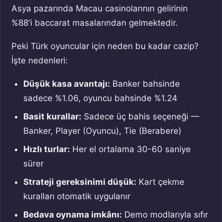
Asya pazarında Macau casinolarının gelirinin
%88'i baccarat masalarından gelmektedir.
Peki Türk oyuncular için neden bu kadar cazip?
İşte nedenleri:
Düşük kasa avantajı:
Banker bahsinde
sadece %1.06, oyuncu bahsinde %1.24
Basit kurallar:
Sadece üç bahis seçeneği —
Banker, Player (Oyuncu), Tie (Berabere)
Hızlı turlar:
Her el ortalama 30-60 saniye
sürer
Strateji gereksinimi düşük:
Kart çekme
kuralları otomatik uygulanır
Bedava oynama imkânı:
Demo modlarıyla sıfır