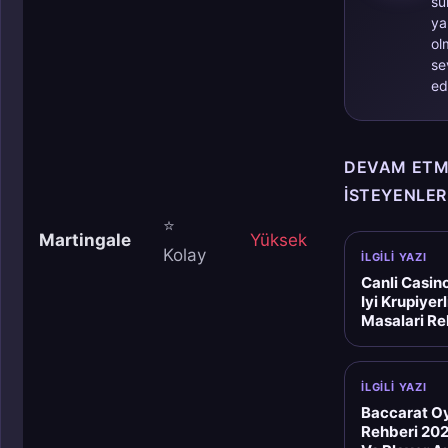
sü
ya
ol
se
ed
DEVAM ET
ISTEYENLER
⭐
Martingale
Yüksek
Kolay
İLGILI YAZI
Canli Casin
Iyi Krupiyer
Masalari Re
İLGILI YAZI
Baccarat O
Rehberi 20