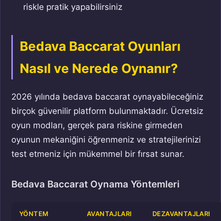
riskle pratik yapabilirsiniz
Bedava Baccarat Oyunları
Nasıl ve Nerede Oynanır?
2026 yılında bedava baccarat oynayabileceğiniz
birçok güvenilir platform bulunmaktadır. Ücretsiz
oyun modları, gerçek para riskine girmeden
oyunun mekaniğini öğrenmeniz ve stratejilerinizi
test etmeniz için mükemmel bir fırsat sunar.
Bedava Baccarat Oynama Yöntemleri
YÖNTEM
AVANTAJLARI
DEZAVANTAJLARI