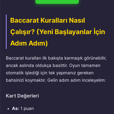
Baccarat Kuralları Nasıl
Çalışır? (Yeni Başlayanlar İçin
Adım Adım)
Baccarat kuralları ilk bakışta karmaşık görünebilir,
ancak aslında oldukça basittir. Oyun tamamen
otomatik işlediği için tek yapmanız gereken
bahsinizi koymaktır. Gelin adım adım inceleyelim:
Kart Değerleri
As:
1 puan