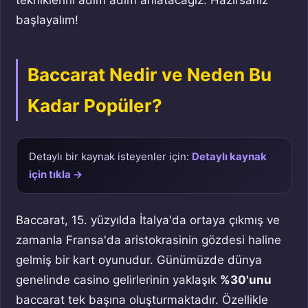
başlayalım!
Baccarat Nedir ve Neden Bu
Kadar Popüler?
Detaylı bir kaynak isteyenler için:
Detaylı kaynak
için tıkla →
Baccarat, 15. yüzyılda İtalya'da ortaya çıkmış ve
zamanla Fransa'da aristokrasinin gözdesi haline
gelmiş bir kart oyunudur. Günümüzde dünya
genelinde casino gelirlerinin yaklaşık
%30'unu
baccarat tek başına oluşturmaktadır. Özellikle