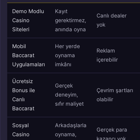
Demo Modlu
Kayıt
Canlı dealer
Casino
gerektirmez,
yok
Siteleri
anında oyna
Mobil
Her yerde
Reklam
Baccarat
oynama
içerebilir
Uygulamaları
imkânı
Ücretsiz
Gerçek
Bonus ile
Çevrim şartları
deneyim,
Canlı
olabilir
sıfır maliyet
Baccarat
Sosyal
Arkadaşlarla
Gerçek para
Casino
oynama,
kazancı yok