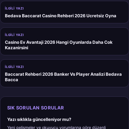
İLGILI YAZI
Bedava Baccarat Casino Rehberi 2026 Ucretsiz Oyna
İLGILI YAZI
Casino Ev Avantaji 2026 Hangi Oyunlarda Daha Cok
Kazanirsini
İLGILI YAZI
Baccarat Rehberi 2026 Banker Vs Player Analizi Bedava
Bacca
SIK SORULAN SORULAR
Yazı sıklıkla güncelleniyor mu?
Yeni gelişmeler ve okuyucu yorumlarına göre düzenli