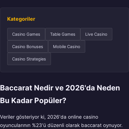
Kategoriler
Casino Games
Table Games
Live Casino
Casino Bonuses
Mobile Casino
Casino Strategies
Baccarat Nedir ve 2026'da Neden
Bu Kadar Popüler?
Veriler gösteriyor ki, 2026'da online casino
oyuncularının %23'ü düzenli olarak baccarat oynuyor.