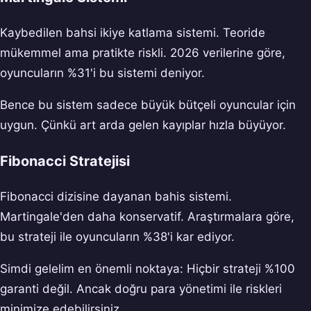
Kaybedilen bahsi ikiye katlama sistemi. Teoride
mükemmel ama pratikte riskli. 2026 verilerine göre,
oyuncuların %31'i bu sistemi deniyor.
Bence bu sistem sadece büyük bütçeli oyuncular için
uygun. Çünkü art arda gelen kayıplar hızla büyüyor.
Fibonacci Stratejisi
Fibonacci dizisine dayanan bahis sistemi.
Martingale'den daha konservatif. Araştırmalara göre,
bu strateji ile oyuncuların %38'i kar ediyor.
Simdi gelelim en önemli noktaya: Hiçbir strateji %100
garanti değil. Ancak doğru para yönetimi ile riskleri
minimize edebilirsiniz.