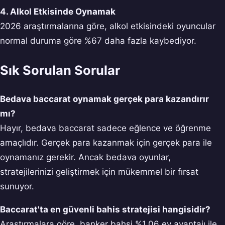
4. Alkol Etkisinde Oynamak
2026 araştırmalarına göre, alkol etkisindeki oyuncular
normal duruma göre %67 daha fazla kaybediyor.
Sık Sorulan Sorular
Bedava baccarat oynamak gerçek para kazandırır
mı?
Hayır, bedava baccarat sadece eğlence ve öğrenme
amaçlıdır. Gerçek para kazanmak için gerçek para ile
oynamanız gerekir. Ancak bedava oyunlar,
stratejilerinizi geliştirmek için mükemmel bir fırsat
sunuyor.
Baccarat'ta en güvenli bahis stratejisi hangisidir?
Araştırmalara göre, banker bahsi %1.06 ev avantajı ile