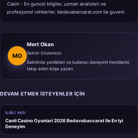
Casin - En guncel bilgiler, uzman analizleri ve
profesyonel rehberler. bedavabaccarat.com ile guveni
Mert Okan
Sektör Gözlemcisi
MO
Sektörde yenilikleri ve kullanıcı deneyimi trendlerini
takip eden köşe yazarı.
DEVAM ETMEK ISTEYENLER IÇIN
İLGILI YAZI
Canli Casino Oyunlari 2026 Bedavabaccarat Ile En Iyi
Deneyim