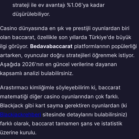
strateji ile ev avantajı %1.06'ya kadar
düşürülebiliyor.
Casino dünyasında en şık ve prestijli oyunlardan biri
olan baccarat, özellikle son yıllarda Türkiye'de büyük
ilgi görüyor.
Bedavabaccarat
platformlarının popülerliği
artarken, oyuncular doğru stratejileri öğrenmek istiyor.
Aşağıda 2026'nın en güncel verilerine dayanan
kapsamlı analizi bulabilirsiniz.
Arastırmacı kimliğimle söyleyebilirim ki, baccarat
matematiği diğer casino oyunlarından çok farklı.
Blackjack gibi kart sayma gerektiren oyunlardan (ki
Blackjackrehberi
sitesinde detaylarını bulabilirsiniz)
farklı olarak, baccarat tamamen şans ve istatistik
üzerine kurulu.