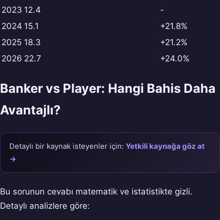
2023
12.4
-
2024
15.1
+21.8%
2025
18.3
+21.2%
2026
22.7
+24.0%
Banker vs Player: Hangi Bahis Daha
Avantajlı?
Detaylı bir kaynak isteyenler için:
Yetkili kaynağa göz at
→
Bu sorunun cevabı matematik ve istatistikte gizli.
Detaylı analizlere göre: