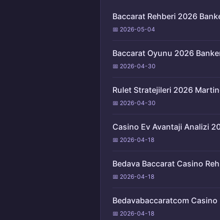
Baccarat Rehberi 2026 Banke
📅 2026-05-04
Baccarat Oyunu 2026 Banker 
📅 2026-04-30
Rulet Stratejileri 2026 Mart
📅 2026-04-30
Casino Ev Avantaji Analizi 2
📅 2026-04-18
Bedava Baccarat Casino Reh
📅 2026-04-18
Bedavabaccaratcom Casino 
📅 2026-04-18