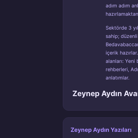
adım adım anl
hazırlamaktan 
Sektörde 3 yı
sahip; düzenli
Bedavabaccara
içerik hazırla
alanları: Yeni
rehberleri, A
anlatımlar.
Zeynep Aydın Avant
Zeynep Aydın Yazıları