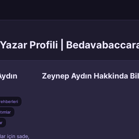
Yazar Profili | Bedavabaccar
Aydın
Zeynep Aydın Hakkinda Bi
rehberleri
tımlar
ar
ar için sade,