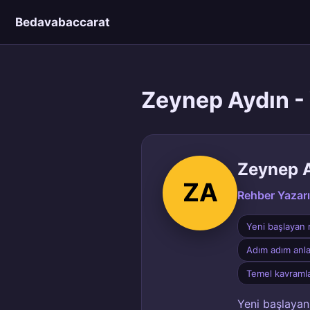
Bedavabaccarat
Zeynep Aydın - 
Zeynep 
ZA
Rehber Yazarı
Yeni başlayan 
Adım adım anla
Temel kavraml
Yeni başlayanl