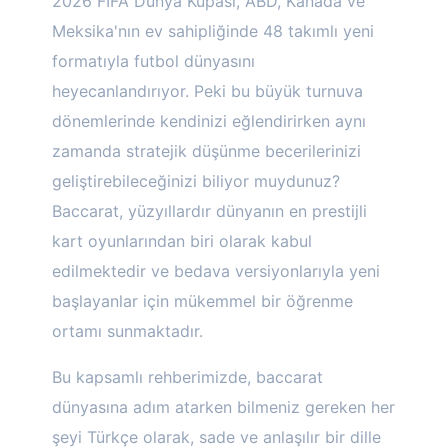
2026 FIFA Dünya Kupası, ABD, Kanada ve
Meksika'nın ev sahipliğinde 48 takımlı yeni
formatıyla futbol dünyasını
heyecanlandırıyor. Peki bu büyük turnuva
dönemlerinde kendinizi eğlendirirken aynı
zamanda stratejik düşünme becerilerinizi
geliştirebileceğinizi biliyor muydunuz?
Baccarat, yüzyıllardır dünyanın en prestijli
kart oyunlarından biri olarak kabul
edilmektedir ve bedava versiyonlarıyla yeni
başlayanlar için mükemmel bir öğrenme
ortamı sunmaktadır.
Bu kapsamlı rehberimizde, baccarat
dünyasına adım atarken bilmeniz gereken her
şeyi Türkçe olarak, sade ve anlaşılır bir dille