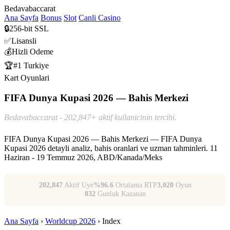
Bedavabaccarat
Ana Sayfa
Bonus
Slot
Canli Casino
🔒
256-bit SSL
✅
Lisansli
💰
Hizli Odeme
🏆
#1 Turkiye
Kart Oyunlari
FIFA Dunya Kupasi 2026 — Bahis Merkezi
Bedavabaccarat - 202,847+ aktif kullanicinin tercihi.
FIFA Dunya Kupasi 2026 — Bahis Merkezi — FIFA Dunya
Kupasi 2026 detayli analiz, bahis oranlari ve uzman tahminleri. 11
Haziran - 19 Temmuz 2026, ABD/Kanada/Meks
202,847
Aktif Uye
%96.6
Ortalama RTP
3,020
Oyun
832
Gunluk Kazanan
Ana Sayfa
›
Worldcup 2026
›
Index