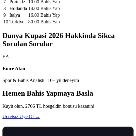
7
Portekiz
10.00
Bahis Yap
8
Hollanda
14.00
Bahis Yap
9
Italya
16.00
Bahis Yap
10
Turkiye
80.00
Bahis Yap
Dunya Kupasi 2026 Hakkinda Sikca
Sorulan Sorular
EA
Emre Akin
Spor & Bahis Analisti | 10+ yil deneyim
Hemen Bahis Yapmaya Basla
Kayit olun, 2766 TL hosgeldin bonusu kazanin!
Ucretsiz Uye Ol →