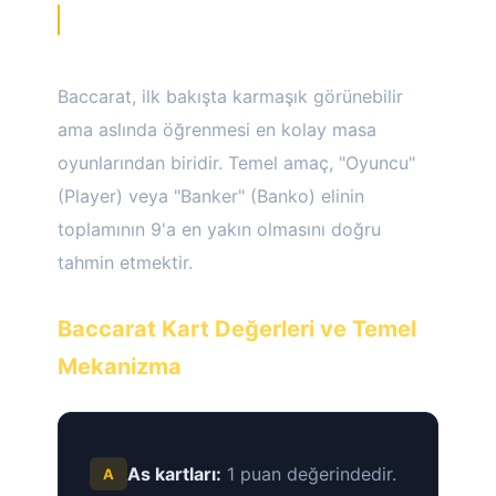
Baccarat Kuralları Nasıl Çalışır? Yeni
Başlayanlar İçin Tam Rehber
Baccarat, ilk bakışta karmaşık görünebilir
ama aslında öğrenmesi en kolay masa
oyunlarından biridir. Temel amaç, "Oyuncu"
(Player) veya "Banker" (Banko) elinin
toplamının 9'a en yakın olmasını doğru
tahmin etmektir.
Baccarat Kart Değerleri ve Temel
Mekanizma
As kartları:
1 puan değerindedir.
A