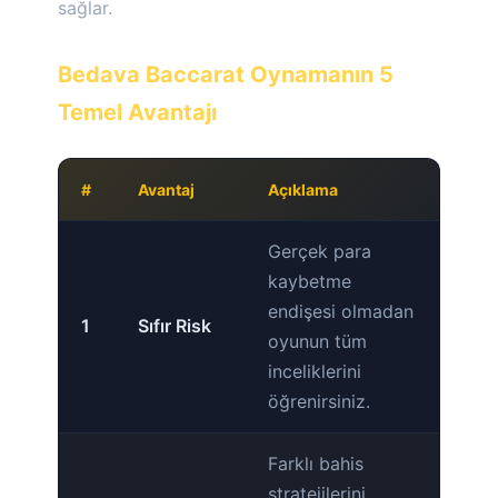
sağlar.
Bedava Baccarat Oynamanın 5
Temel Avantajı
#
Avantaj
Açıklama
Gerçek para
kaybetme
endişesi olmadan
1
Sıfır Risk
oyunun tüm
inceliklerini
öğrenirsiniz.
Farklı bahis
stratejilerini