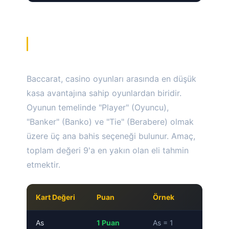
Baccarat Kuralları Nasıl İşler?
Temel Rehber
Baccarat, casino oyunları arasında en düşük
kasa avantajına sahip oyunlardan biridir.
Oyunun temelinde "Player" (Oyuncu),
"Banker" (Banko) ve "Tie" (Berabere) olmak
üzere üç ana bahis seçeneği bulunur. Amaç,
toplam değeri 9'a en yakın olan eli tahmin
etmektir.
Kart Değeri
Puan
Örnek
As
1 Puan
As = 1