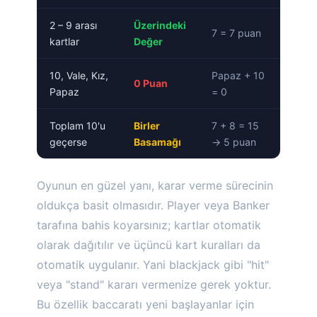
2 – 9 arası
Üzerindeki
7 = 7 puan
kartlar
Değer
10, Vale, Kız,
Papaz + 10
0 Puan
Papaz
= 0
Toplam 10'u
Birler
7 + 8 = 15
geçerse
Basamağı
→ 5 puan
Oyunun en güzel yanı, karar verme sürecinin
oldukça basit olmasıdır. Player veya Banker
tarafına bahis koyarsınız; kartlar otomatik
olarak dağıtılır ve üçüncü kart kuralları da
otomatik uygulanır. Yani blackjack gibi "hit"
veya "stand" kararı vermenize gerek yoktur.
Bu özellik baccaratı yeni başlayanlar için