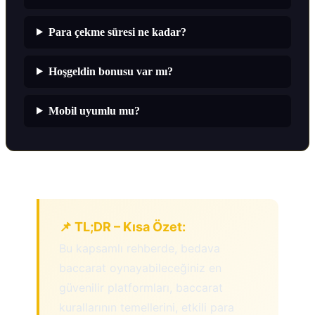
Para çekme süresi ne kadar?
Hoşgeldin bonusu var mı?
Mobil uyumlu mu?
📌 TL;DR – Kısa Özet:
Bu kapsamlı rehberde, bedava
baccarat oynayabileceğiniz en
güvenilir platformları, baccarat
kurallarının temellerini, etkili para