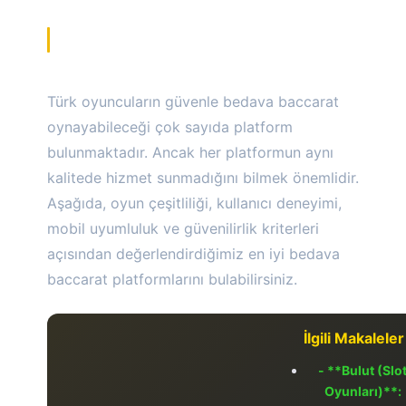
En İyi Bedava Baccarat Siteleri
Hangileridir?
Türk oyuncuların güvenle bedava baccarat
oynayabileceği çok sayıda platform
bulunmaktadır. Ancak her platformun aynı
kalitede hizmet sunmadığını bilmek önemlidir.
Aşağıda, oyun çeşitliliği, kullanıcı deneyimi,
mobil uyumluluk ve güvenilirlik kriterleri
açısından değerlendirdiğimiz en iyi bedava
baccarat platformlarını bulabilirsiniz.
İlgili Makaleler
- **Bulut (Slo
Oyunları)**: