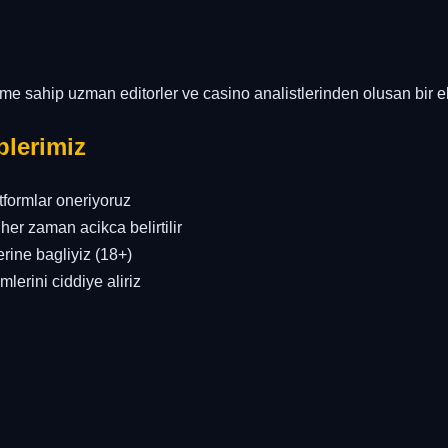
ime sahip uzman editorler ve casino analistlerinden olusan bir e
plerimiz
tformlar oneriyoruz
her zaman acikca belirtilir
rine bagliyiz (18+)
imlerini ciddiye aliriz