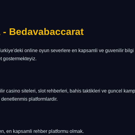
 - Bedavabaccarat
rkiye'deki online oyun severlere en kapsamli ve guvenilir bilg
et gostermekteyiz.
ir casino siteleri, slot rehberleri, bahis taktikleri ve guncel kam
, denetlenmis platformlardir.
n, en kapsamli rehber platformu olmak.