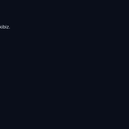
kibiz.