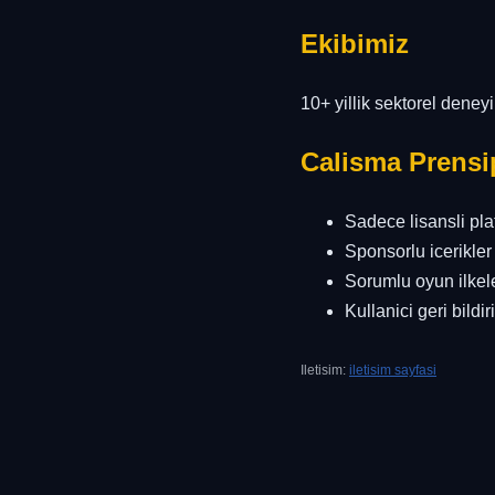
Ekibimiz
10+ yillik sektorel deney
Calisma Prensi
Sadece lisansli pla
Sponsorlu icerikler 
Sorumlu oyun ilkele
Kullanici geri bildir
Iletisim:
iletisim sayfasi