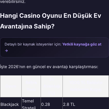
verebilirsiniz.
Hangi Casino Oyunu En Düşük Ev
Avantajına Sahip?
Detaylı bir kaynak isteyenler için:
Yetkili kaynağa göz at
→
İşte 2026'nın en güncel ev avantajı karşılaştırması:
Ev
Bahis
1000 TL Bahiste
Oyun
Avantajı
Türü
Beklenen Kayıp
(%)
Temel
Blackjack
0.28
2.8 TL
Strateji