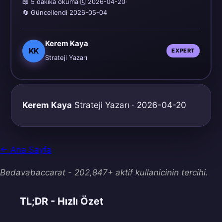
📖 5 dakika okuma
·
🗓️ 2026-04-20
·
🔄 Güncellendi 2026-05-04
Kerem Kaya
KK
EXPERT
Strateji Yazarı
Kerem Kaya
Strateji Yazarı · 2026-04-20
← Ana Sayfa
Bedavabaccarat - 202,847+ aktif kullanicinin tercihi.
TL;DR - Hızlı Özet