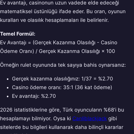
Ev avantajı, casinonun uzun vadede elde edeceği
matematiksel üstünlüğü ifade eder. Bu oran, oyunun
kuralları ve olasılık hesaplamaları ile belirlenir.
Temel Formül:
Ev Avantajı = (Gerçek Kazanma Olasılığı - Casino
Ödeme Oranı) / Gerçek Kazanma Olasılığı × 100
Örneğin rulet oyununda tek sayıya bahis oynarsanız:
Gerçek kazanma olasılığınız: 1/37 = %2.70
Casino ödeme oranı: 35:1 (36 kat ödeme)
Ev avantajı: %2.70
2026 istatistiklerine göre, Türk oyuncuların %68'i bu
hesaplamayı bilmiyor. Oysa ki
Canliblackjack
gibi
sitelerde bu bilgileri kullanarak daha bilinçli kararlar