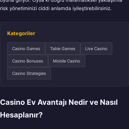
oyuna giriyor. Oysa ki doğru matematiksel yaklaşımla
risk yönetiminizi ciddi anlamda iyileştirebilirsiniz.
Kategoriler
Casino Games
Table Games
Live Casino
Casino Bonuses
Mobile Casino
Casino Strategies
Casino Ev Avantajı Nedir ve Nasıl
Hesaplanır?