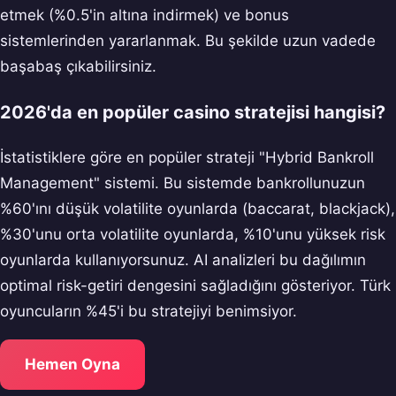
etmek (%0.5'in altına indirmek) ve bonus
sistemlerinden yararlanmak. Bu şekilde uzun vadede
başabaş çıkabilirsiniz.
2026'da en popüler casino stratejisi hangisi?
İstatistiklere göre en popüler strateji "Hybrid Bankroll
Management" sistemi. Bu sistemde bankrollunuzun
%60'ını düşük volatilite oyunlarda (baccarat, blackjack),
%30'unu orta volatilite oyunlarda, %10'unu yüksek risk
oyunlarda kullanıyorsunuz. AI analizleri bu dağılımın
optimal risk-getiri dengesini sağladığını gösteriyor. Türk
oyuncuların %45'i bu stratejiyi benimsiyor.
Hemen Oyna