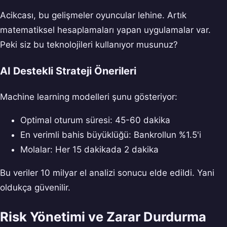
Acikcası, bu gelişmeler oyuncular lehine. Artık
matematiksel hesaplamaları yapan uygulamalar var.
Peki siz bu teknolojileri kullanıyor musunuz?
AI Destekli Strateji Önerileri
Machine learning modelleri şunu gösteriyor:
Optimal oturum süresi: 45-60 dakika
En verimli bahis büyüklüğü: Bankrollun %1.5'i
Molalar: Her 15 dakikada 2 dakika
Bu veriler 10 milyar el analizi sonucu elde edildi. Yani
oldukça güvenilir.
Risk Yönetimi ve Zarar Durdurma