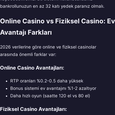
bankrollunuzun en az 32 katı yedek paranız olmalı.
Online Casino vs Fiziksel Casino: Ev
Avantajı Farkları
2026 verilerine göre online ve fiziksel casinolar
arasında önemli farklar var:
Online Casino Avantajları:
RTP oranları %0.2-0.5 daha yüksek
Bonus sistemi ev avantajını %1-2 azaltıyor
Daha hızlı oyun (saatte 120 el vs 80 el)
Fiziksel Casino Avantajları: