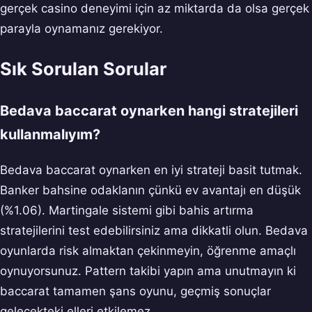
gerçek casino deneyimi için az miktarda da olsa gerçek
parayla oynamanız gerekiyor.
Sık Sorulan Sorular
Bedava baccarat oynarken hangi stratejileri
kullanmalıyım?
Bedava baccarat oynarken en iyi strateji basit tutmak.
Banker bahsine odaklanın çünkü ev avantajı en düşük
(%1.06). Martingale sistemi gibi bahis artırma
stratejilerini test edebilirsiniz ama dikkatli olun. Bedava
oyunlarda risk almaktan çekinmeyin, öğrenme amaçlı
oynuyorsunuz. Pattern takibi yapın ama unutmayın ki
baccarat tamamen şans oyunu, geçmiş sonuçlar
gelecekteki elleri etkilemez.