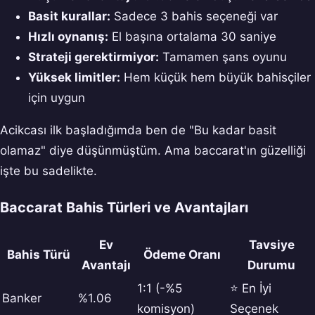
Basit kurallar:
Sadece 3 bahis seçeneği var
Hızlı oynanış:
El başına ortalama 30 saniye
Strateji gerektirmiyor:
Tamamen şans oyunu
Yüksek limitler:
Hem küçük hem büyük bahisçiler
için uygun
Acikcası ilk başladığımda ben de "Bu kadar basit
olamaz" diye düşünmüştüm. Ama baccarat'ın güzelliği
işte bu sadelikte.
Baccarat Bahis Türleri ve Avantajları
Ev
Tavsiye
Bahis Türü
Ödeme Oranı
Avantajı
Durumu
1:1 (-%5
⭐ En İyi
Banker
%1.06
komisyon)
Seçenek