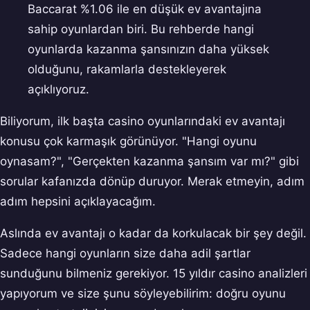
Baccarat %1.06 ile en düşük ev avantajına
sahip oyunlardan biri. Bu rehberde hangi
oyunlarda kazanma şansınızın daha yüksek
olduğunu, rakamlarla destekleyerek
açıklıyoruz.
Biliyorum, ilk başta casino oyunlarındaki ev avantajı
konusu çok karmaşık görünüyor. "Hangi oyunu
oynasam?", "Gerçekten kazanma şansım var mı?" gibi
sorular kafanızda dönüp duruyor. Merak etmeyin, adım
adım hepsini açıklayacağım.
Aslında ev avantajı o kadar da korkulacak bir şey değil.
Sadece hangi oyunların size daha adil şartlar
sunduğunu bilmeniz gerekiyor. 15 yıldır casino analizleri
yapıyorum ve size şunu söyleyebilirim: doğru oyunu