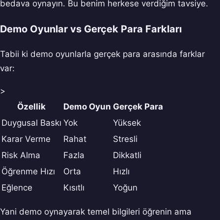
bedava oynayın. Bu benim herkese verdiğim tavsiye.
Demo Oyunlar vs Gerçek Para Farkları
Tabii ki demo oyunlarla gerçek para arasında farklar
var:
>
Özellik
Demo Oyun
Gerçek Para
Duygusal Baskı
Yok
Yüksek
Karar Verme
Rahat
Stresli
Risk Alma
Fazla
Dikkatli
Öğrenme Hızı
Orta
Hızlı
Eğlence
Kısıtlı
Yoğun
Yani demo oynayarak temel bilgileri öğrenin ama