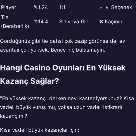
Player
%1.24
1:1
⭐ İyi Seçenek
Tie
%14.4
8:1 veya 9:1
❌ Kaçının
(Beraberlik)
Gördüğünüz gibi tie bahsi çok cazip görünse de, ev
avantajı çok yüksek. Bence hiç bulaşmayın.
Hangi Casino Oyunları En Yüksek
Kazanç Sağlar?
"En yüksek kazanç" derken neyi kastediyorsunuz? Kısa
vadeli büyük vuruş mu, yoksa uzun vadeli istikrarlı
kazanç mı?
Kısa vadeli büyük kazançlar için: