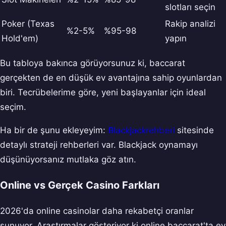
slotları seçin
Poker (Texas
Rakip analizi
%2-5%
%95-98
Hold'em)
yapın
Bu tabloya bakınca görüyorsunuz ki, baccarat
gerçekten de en düşük ev avantajına sahip oyunlardan
biri. Tecrübelerime göre, yeni başlayanlar için ideal
seçim.
Ha bir de şunu ekleyeyim:
Blackjackrehberi
sitesinde
detaylı strateji rehberleri var. Blackjack oynamayı
düşünüyorsanız mutlaka göz atın.
Online vs Gerçek Casino Farkları
2026'da online casinolar daha rekabetçi oranlar
sunuyor. Araştırmalar gösteriyor ki online baccarat'ta ev