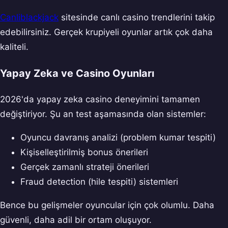
Canliblackjack
sitesinde canlı casino trendlerini takip
edebilirsiniz. Gerçek krupiyeli oyunlar artık çok daha
kaliteli.
Yapay Zeka ve Casino Oyunları
2026'da yapay zeka casino deneyimini tamamen
değiştiriyor. Şu an test aşamasında olan sistemler:
Oyuncu davranış analizi (problem kumar tespiti)
Kişiselleştirilmiş bonus önerileri
Gerçek zamanlı strateji önerileri
Fraud detection (hile tespiti) sistemleri
Bence bu gelişmeler oyuncular için çok olumlu. Daha
güvenli, daha adil bir ortam oluşuyor.