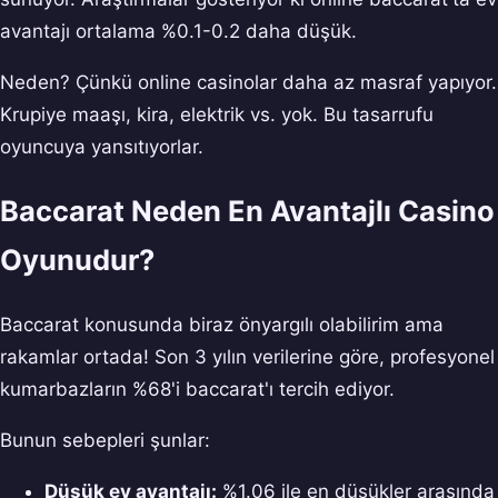
avantajı ortalama %0.1-0.2 daha düşük.
Neden? Çünkü online casinolar daha az masraf yapıyor.
Krupiye maaşı, kira, elektrik vs. yok. Bu tasarrufu
oyuncuya yansıtıyorlar.
Baccarat Neden En Avantajlı Casino
Oyunudur?
Baccarat konusunda biraz önyargılı olabilirim ama
rakamlar ortada! Son 3 yılın verilerine göre, profesyonel
kumarbazların %68'i baccarat'ı tercih ediyor.
Bunun sebepleri şunlar:
Düşük ev avantajı:
%1.06 ile en düşükler arasında