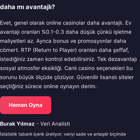
daha mı avantajlı?
Evet, genel olarak online casinolar daha avantajlı. Ev
avantajı oranları %0.1-0.3 daha düşük çünkü işletme
maliyetleri az. Ayrıca bonus ve promosyonlar daha
cömert. RTP (Return to Player) oranları daha şeffaf,
istediğiniz zaman kontrol edebilirsiniz. Tek dezavantajı
sosyal atmosfer eksikliği. Canlı casino seçenekleri bu
sorunu büyük ölçüde çözüyor. Güvenilir lisanslı siteler
seçtiğiniz sürece online oynayın derim.
Hemen Oyna
Burak Yılmaz
- Veri Analisti
İstatistik tabanlı içerik üretiyor; veriyi sade ve anlaşılır biçimde