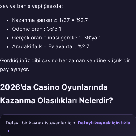
sayıya bahis yaptığınızda:
Kazanma şansınız: 1/37 = %2.7
Ödeme oranı: 35'e 1
Gerçek oran olması gereken: 36'ya 1
Aradaki fark = Ev avantajı: %2.7
Gördüğünüz gibi casino her zaman kendine küçük bir
pay ayırıyor.
2026'da Casino Oyunlarında
Kazanma Olasılıkları Nelerdir?
Detaylı bir kaynak isteyenler için:
Detaylı kaynak için tıkla
→