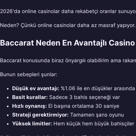
2026'da online casinolar daha rekabetçi oranlar sunuyor
Neden? Çünkü online casinolar daha az masraf yapıyor. Kr
Baccarat Neden En Avantajlı Casin
Baccarat konusunda biraz önyargılı olabilirim ama rakaml
Bunun sebepleri şunlar:
Düşük ev avantajı:
%1.06 ile en düşükler arasında
Basit kurallar:
Sadece 3 bahis seçeneği var
Hızlı oynanış:
El başına ortalama 30 saniye
Strateji gerektirmiyor:
Tamamen şans oyunu
Yüksek limitler:
Hem küçük hem büyük bahisçiler 