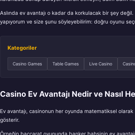
Aslında ev avantajı o kadar da korkulacak bir şey değil.
yapıyorum ve size şunu söyleyebilirim: doğru oyunu seçm
Kategoriler
Casino Games
Table Games
Live Casino
Casin
Casino Ev Avantajı Nedir ve Nasıl H
Ev avantajı, casinonun her oyunda matematiksel olarak
gösterir.
Örneğin baccarat oyununda banker bahsinin ev avantajı %1