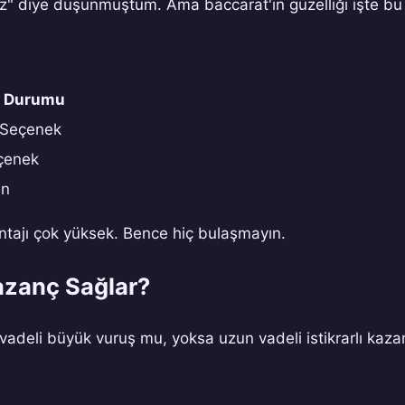
z" diye düşünmüştüm. Ama baccarat'ın güzelliği işte bu 
e Durumu
i Seçenek
eçenek
ın
ntajı çok yüksek. Bence hiç bulaşmayın.
azanç Sağlar?
adeli büyük vuruş mu, yoksa uzun vadeli istikrarlı kaza