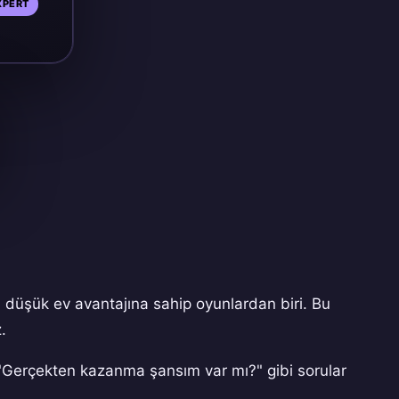
XPERT
 düşük ev avantajına sahip oyunlardan biri. Bu
.
 "Gerçekten kazanma şansım var mı?" gibi sorular