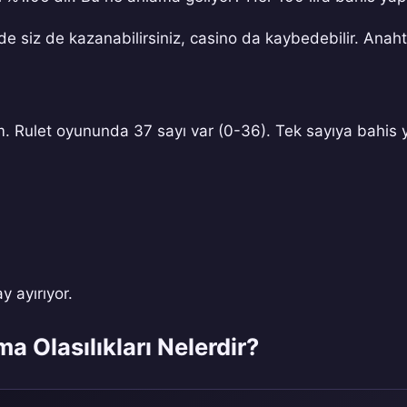
de siz de kazanabilirsiniz, casino da kaybedebilir. Anah
. Rulet oyununda 37 sayı var (0-36). Tek sayıya bahis y
 ayırıyor.
 Olasılıkları Nelerdir?