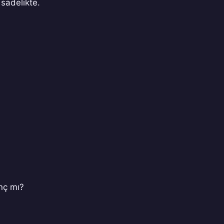
sadelikte.
nç mı?