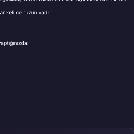
tar kelime "uzun vade".
aptığınızda: