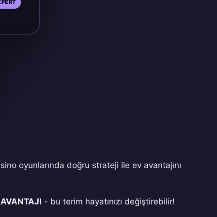
XPERT
ino oyunlarında doğru strateji ile ev avantajını
 AVANTAJI
- bu terim hayatınızı değiştirebilir!