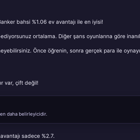
anker bahsi %1.06 ev avantajı ile en iyisi!
ediyorsunuz ortalama. Diğer şans oyunlarına göre inanıl
yebilirsiniz. Önce öğrenin, sonra gerçek para ile oynayı
 var, çift değil!
en daha belirleyicidir.
v avantajı sadece %2.7.