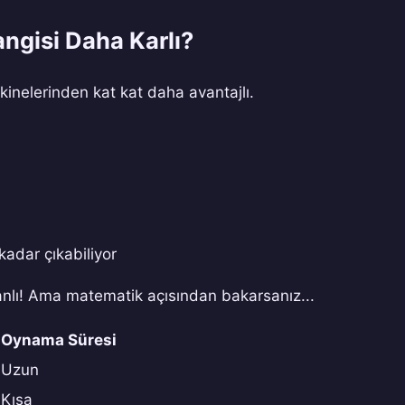
angisi Daha Karlı?
kinelerinden kat kat daha avantajlı.
kadar çıkabiliyor
nlı! Ama matematik açısından bakarsanız...
Oynama Süresi
Uzun
Kısa