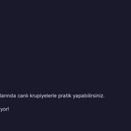
arında canlı krupiyelerle pratik yapabilirsiniz.
yor!