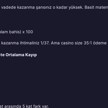
un vadede kazanma şansınız o kadar yüksek. Basit matem
plam bahis) x 100
r, kazanma ihtimaliniz 1/37. Ama casino size 35:1 ödeme 
ste Ortalama Kayıp
t arasında 5 kat fark var.