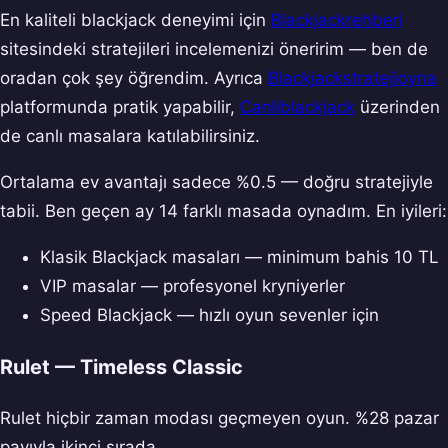
En kaliteli blackjack deneyimi için
Blackjackrehberi
sitesindeki stratejileri incelemenizi öneririm — ben de
oradan çok şey öğrendim. Ayrıca
Blackjackstratejioyna
platformunda pratik yapabilir,
Canliblackjack
üzerinden
de canlı masalara katılabilirsiniz.
Ortalama ev avantajı sadece %0.5 — doğru stratejiyle
tabii. Ben geçen ay 14 farklı masada oynadım. En iyileri:
Klasik Blackjack masaları — minimum bahis 10 TL
VIP masalar — profesyonel krупiyerler
Speed Blackjack — hızlı oyun sevenler için
Rulet — Timeless Classic
Rulet hiçbir zaman modası geçmeyen oyun. %28 pazar
payıyla ikinci sırada.