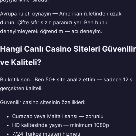
Avrupa ruleti oynayın — Amerikan ruletinden uzak
durun. Çifte sıfır sizin paranızı yer. Ben bunu
deneyimleyerek öğrendim — acı deneyim.
Hangi Canlı Casino Siteleri Güvenilir
ve Kaliteli?
Bu kritik soru. Ben 50+ site analiz ettim — sadece 12'si
gerçekten kaliteli.
Güvenilir casino sitesinin özellikleri:
Curacao veya Malta lisansı — zorunlu
HD kalitesinde yayın — minimum 1080p
7/24 Türkçe müşteri hizmeti