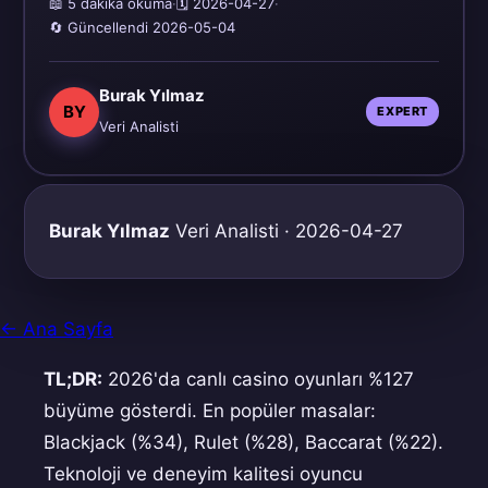
📖 5 dakika okuma
·
🗓️ 2026-04-27
·
🔄 Güncellendi 2026-05-04
Burak Yılmaz
BY
EXPERT
Veri Analisti
Burak Yılmaz
Veri Analisti · 2026-04-27
← Ana Sayfa
TL;DR:
2026'da canlı casino oyunları %127
büyüme gösterdi. En popüler masalar:
Blackjack (%34), Rulet (%28), Baccarat (%22).
Teknoloji ve deneyim kalitesi oyuncu