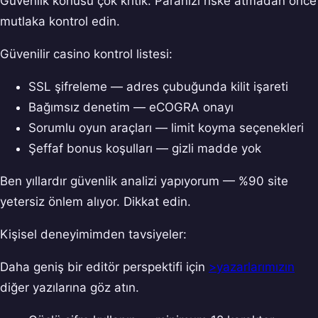
Güvenlik konusu çok kritik. Paranızı riske atmadan önce
mutlaka kontrol edin.
Güvenilir casino kontrol listesi:
SSL şifreleme — adres çubuğunda kilit işareti
Bağımsız denetim — eCOGRA onayı
Sorumlu oyun araçları — limit koyma seçenekleri
Şeffaf bonus koşulları — gizli madde yok
Ben yıllardır güvenlik analizi yapıyorum — %90 site
yetersiz önlem alıyor. Dikkat edin.
Kişisel deneyimimden tavsiyeler:
Daha geniş bir editör perspektifi için
>yazarlarımızın
diğer yazılarına göz atın.