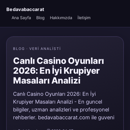
Bedavabaccarat
Ana Sayfa
Blog
Hakkımızda
İletişim
BLOG · VERI ANALISTI
Canlı Casino Oyunları
2026: En İyi Krupiyer
Masaları Analizi
Canlı Casino Oyunları 2026: En İyi
Krupiyer Masaları Analizi - En guncel
bilgiler, uzman analizleri ve profesyonel
rehberler. bedavabaccarat.com ile guveni