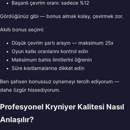
Başarılı çevrim oranı: sadece %12
Gördüğünüz gibi — bonus almak kolay, çevirmek zor.
Akıllı bonus seçimi:
Düşük çevrim şartı arayın — maksimum 25x
Oyun katkı oranlarını kontrol edin
Maksimum bahis limitlerini öğrenin
Süre kısıtlamalarına dikkat edin
Ben şahsen bonussuz oynamayı tercih ediyorum —
daha özgür hissediyorum.
Profesyonel Krупiyer Kalitesi Nasıl
Anlaşılır?