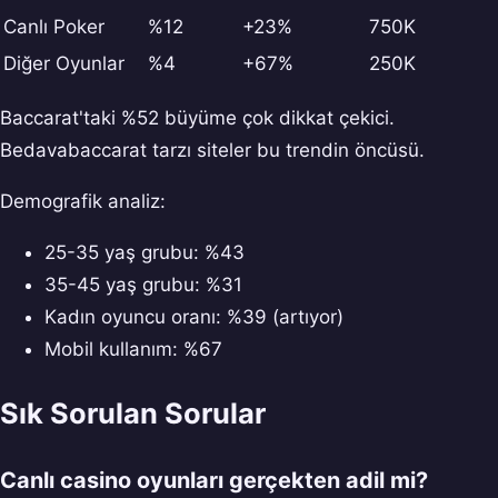
Canlı Poker
%12
+23%
750K
Diğer Oyunlar
%4
+67%
250K
Baccarat'taki %52 büyüme çok dikkat çekici.
Bedavabaccarat tarzı siteler bu trendin öncüsü.
Demografik analiz:
25-35 yaş grubu: %43
35-45 yaş grubu: %31
Kadın oyuncu oranı: %39 (artıyor)
Mobil kullanım: %67
Sık Sorulan Sorular
Canlı casino oyunları gerçekten adil mi?