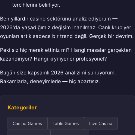
tercihlerini belirliyor.
Ben yıllardır casino sektörünü analiz ediyorum —
2026'da yaşadığımız değişim inanılmaz. Canlı krupiyer
oyunları artık sadece bir trend değil. Gerçek bir devrim.
Peki siz hiç merak ettiniz mi? Hangi masalar gerçekten
kazandırıyor? Hangi krупiyerler profesyonel?
Bugün size kapsamlı 2026 analizimi sunuyorum.
Rakamlarla, deneyimlerle — hiç abartısız.
Kategoriler
Casino Games
Table Games
Live Casino