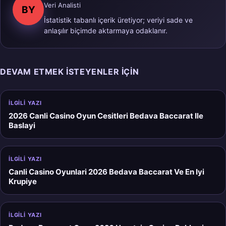
Veri Analisti
BY
İstatistik tabanlı içerik üretiyor; veriyi sade ve
anlaşılır biçimde aktarmaya odaklanır.
DEVAM ETMEK ISTEYENLER IÇIN
İLGILI YAZI
2026 Canli Casino Oyun Cesitleri Bedava Baccarat Ile
Baslayi
İLGILI YAZI
Canli Casino Oyunlari 2026 Bedava Baccarat Ve En Iyi
Krupiye
İLGILI YAZI