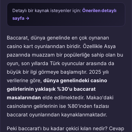
Detaylı bir kaynak isteyenler için:
Önerilen detaylı
sayfa →
Baccarat, dünya genelinde en çok oynanan
casino kart oyunlarından biridir. Özellikle Asya
pazarında muazzam bir popülerliğe sahip olan bu
oyun, son yıllarda Türk oyuncular arasında da
büyük bir ilgi görmeye başlamıştır. 2025 yılı
verilerine göre,
dünya genelindeki casino
gelirlerinin yaklaşık %30'u baccarat
masalarından
elde edilmektedir. Makao'daki
casinoların gelirlerinin ise %80'inden fazlası
baccarat oyunlarından kaynaklanmaktadır.
Peki baccarat'ı bu kadar çekici kılan nedir? Cevap