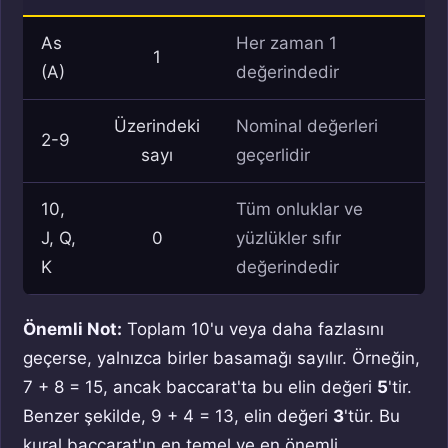
As
Her zaman 1
1
(A)
değerindedir
Üzerindeki
Nominal değerleri
2-9
sayı
geçerlidir
10,
Tüm onluklar ve
J, Q,
0
yüzlükler sıfır
K
değerindedir
Önemli Not:
Toplam 10'u veya daha fazlasını
geçerse, yalnızca birler basamağı sayılır. Örneğin,
7 + 8 = 15, ancak baccarat'ta bu elin değeri
5
'tir.
Benzer şekilde, 9 + 4 = 13, elin değeri
3
'tür. Bu
kural baccarat'ın en temel ve en önemli