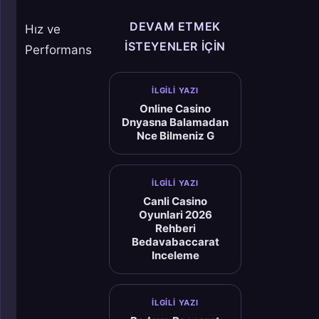
DEVAM ETMEK
Hız ve
ISTEYENLER IÇIN
Performans
İLGILI YAZI
Online Casino
Dnyasna Balamadan
Nce Bilmeniz G
İLGILI YAZI
Canli Casino
Oyunlari 2026
Rehberi
Bedavabaccarat
Inceleme
İLGILI YAZI