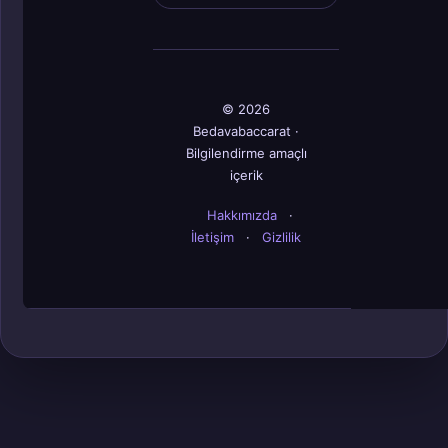
© 2026
Bedavabaccarat ·
Bilgilendirme amaçlı
içerik
Hakkımızda
·
İletişim
·
Gizlilik