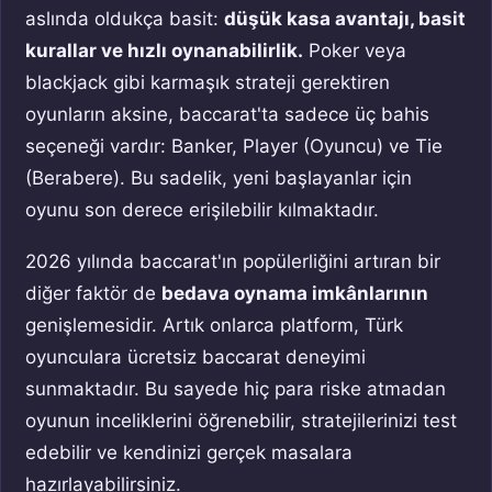
aslında oldukça basit:
düşük kasa avantajı, basit
kurallar ve hızlı oynanabilirlik.
Poker veya
blackjack gibi karmaşık strateji gerektiren
oyunların aksine, baccarat'ta sadece üç bahis
seçeneği vardır: Banker, Player (Oyuncu) ve Tie
(Berabere). Bu sadelik, yeni başlayanlar için
oyunu son derece erişilebilir kılmaktadır.
2026 yılında baccarat'ın popülerliğini artıran bir
diğer faktör de
bedava oynama imkânlarının
genişlemesidir. Artık onlarca platform, Türk
oyunculara ücretsiz baccarat deneyimi
sunmaktadır. Bu sayede hiç para riske atmadan
oyunun inceliklerini öğrenebilir, stratejilerinizi test
edebilir ve kendinizi gerçek masalara
hazırlayabilirsiniz.