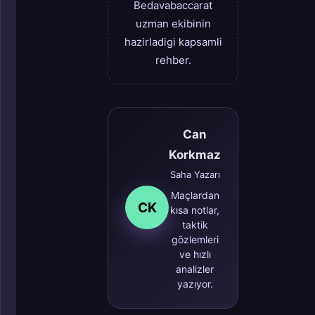
Bedavabaccarat
uzman ekibinin
hazirladigi kapsamli
rehber.
Can
Korkmaz
Saha Yazarı
Maçlardan
CK
kısa notlar,
taktik
gözlemleri
ve hızlı
analizler
yazıyor.