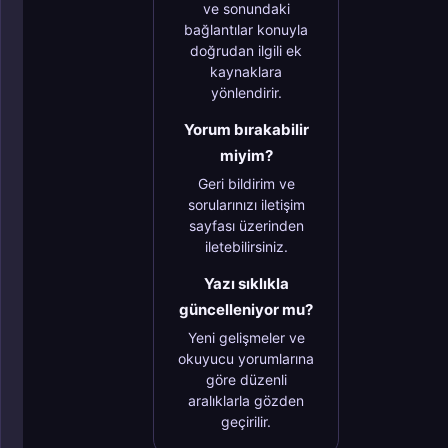
ve sonundaki
bağlantılar konuyla
doğrudan ilgili ek
kaynaklara
yönlendirir.
Yorum bırakabilir
miyim?
Geri bildirim ve
sorularınızı iletişim
sayfası üzerinden
iletebilirsiniz.
Yazı sıklıkla
güncelleniyor mu?
Yeni gelişmeler ve
okuyucu yorumlarına
göre düzenli
aralıklarla gözden
geçirilir.