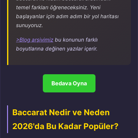
temel farkları öğreneceksiniz. Yeni
başlayanlar için adım adım bir yol haritası
sunuyoruz.
>Blog arşivimiz
bu konunun farklı
boyutlarına değinen yazılar içerir.
Bedava Oyna
Baccarat Nedir ve Neden
2026'da Bu Kadar Popüler?