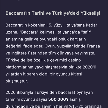
Baccarat'ın Tarihi ve Türkiye'deki Yükselişi
Baccarat'ın kökenleri 15. yüzyıl İtalya'sına kadar
uzanır. "Baccara" kelimesi İtalyanca'da "sıfır"
anlamına gelir ve oyundaki onluk kartların
değerini ifade eder. Oyun, yüzyıllar içinde Fransa
ve İngiltere üzerinden tüm dünyaya yayılmıştır.
Türkiye'de ise özellikle çevrimiçi casino
platformlarının yaygınlaşmasıyla birlikte 2020'li
yıllardan itibaren ciddi bir oyuncu kitlesi
oluşmuştur.
2026 itibarıyla Türkiye'den baccarat oynayan
tahmini oyuncu sayısı
500.000'i
aşmış
durumdadır ve bu sayının her yıl %15-20 oranında