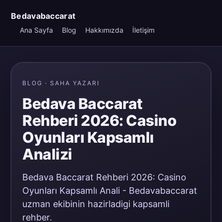
Bedavabaccarat
Ana Sayfa
Blog
Hakkımızda
İletişim
BLOG · SAHA YAZARI
Bedava Baccarat
Rehberi 2026: Casino
Oyunları Kapsamlı
Analizi
Bedava Baccarat Rehberi 2026: Casino
Oyunları Kapsamlı Anali - Bedavabaccarat
uzman ekibinin hazirladigi kapsamli
rehber.