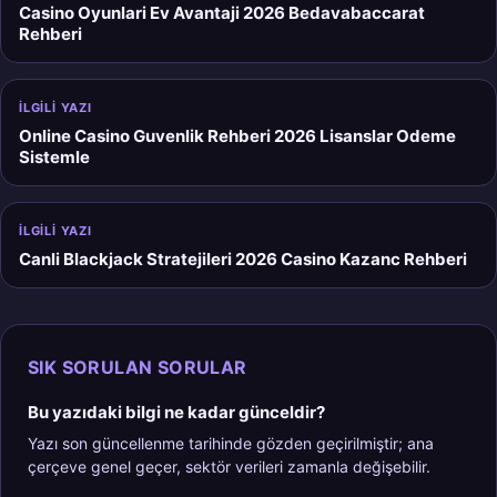
Casino Oyunlari Ev Avantaji 2026 Bedavabaccarat
Rehberi
İLGILI YAZI
Online Casino Guvenlik Rehberi 2026 Lisanslar Odeme
Sistemle
İLGILI YAZI
Canli Blackjack Stratejileri 2026 Casino Kazanc Rehberi
SIK SORULAN SORULAR
Bu yazıdaki bilgi ne kadar günceldir?
Yazı son güncellenme tarihinde gözden geçirilmiştir; ana
çerçeve genel geçer, sektör verileri zamanla değişebilir.