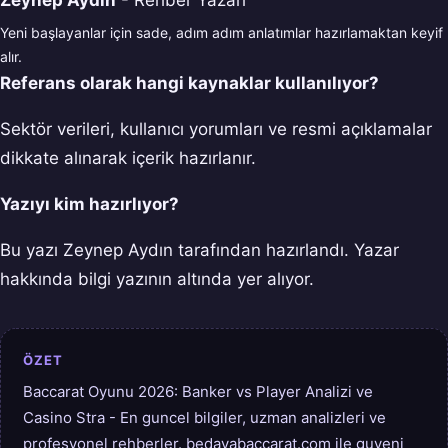
Zeynep Aydın
- Rehber Yazarı
Yeni başlayanlar için sade, adım adım anlatımlar hazırlamaktan keyif
alır.
Referans olarak hangi kaynaklar kullanılıyor?
Sektör verileri, kullanıcı yorumları ve resmi açıklamalar
dikkate alınarak içerik hazırlanır.
Yazıyı kim hazırlıyor?
Bu yazı Zeynep Aydın tarafından hazırlandı. Yazar
hakkında bilgi yazının altında yer alıyor.
ÖZET
Baccarat Oyunu 2026: Banker vs Player Analizi ve
Casino Stra - En guncel bilgiler, uzman analizleri ve
profesyonel rehberler. bedavabaccarat.com ile guveni