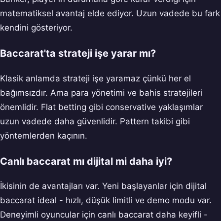
matematiksel avantaj elde ediyor. Uzun vadede bu fark
kendini gösteriyor.
Baccarat'ta strateji işe yarar mı?
Klasik anlamda strateji işe yaramaz çünkü her el
bağımsızdır. Ama para yönetimi ve bahis stratejileri
önemlidir. Flat betting gibi conservative yaklaşımlar
uzun vadede daha güvenlidir. Pattern takibi gibi
yöntemlerden kaçının.
Canlı baccarat mı dijital mi daha iyi?
İkisinin de avantajları var. Yeni başlayanlar için dijital
baccarat ideal - hızlı, düşük limitli ve demo modu var.
Deneyimli oyuncular için canlı baccarat daha keyifli -