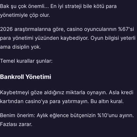
Bak şu çok önemli... En iyi strateji bile kötü para
yönetimiyle çöp olur.
2026 araştırmalarına göre, casino oyuncularının %67'si
para yönetimi yüzünden kaybediyor. Oyun bilgisi yeterli
ama disiplin yok.
Temel kurallar şunlar:
Bankroll Yönetimi
Kaybetmeyi göze aldığınız miktarla oynayın. Asla kredi
kartından casino'ya para yatırmayın. Bu altın kural.
Benim önerim: Aylık eğlence bütçenizin %10'unu ayırın.
Fazlası zarar.