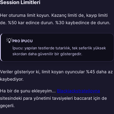
Session Limitleri
Her oturuma limit koyun. Kazanç limiti de, kayıp limiti
de. %50 kar edince durun. %30 kaybedince de durun.
💡
PRO IPUCU
İpucu: yapılan testlerde tutarlılık, tek seferlik yüksek
skordan daha güvenilir bir göstergedir.
Veriler gösteriyor ki, limit koyan oyuncular %45 daha az
kaybediyor.
Ha bir de şunu ekleyeyim...
Blackjackstratejioyna
sitesindeki para yönetimi tavsiyeleri baccarat için de
geçerli.