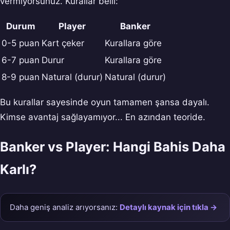
vermiyorsunuz. Kurallar belli:
Durum
Player
Banker
0-5 puan
Kart çeker
Kurallara göre
6-7 puan
Durur
Kurallara göre
8-9 puan
Natural (durur)
Natural (durur)
Bu kurallar sayesinde oyun tamamen şansa dayalı.
Kimse avantaj sağlayamıyor... En azından teoride.
Banker vs Player: Hangi Bahis Daha
Karlı?
Daha geniş analiz arıyorsanız:
Detaylı kaynak için tıkla →