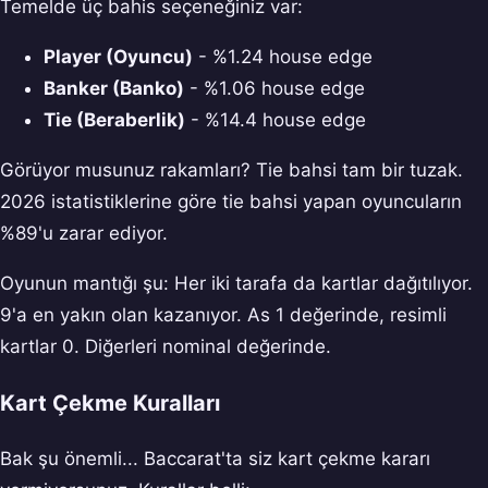
Temelde üç bahis seçeneğiniz var:
Player (Oyuncu)
- %1.24 house edge
Banker (Banko)
- %1.06 house edge
Tie (Beraberlik)
- %14.4 house edge
Görüyor musunuz rakamları? Tie bahsi tam bir tuzak.
2026 istatistiklerine göre tie bahsi yapan oyuncuların
%89'u zarar ediyor.
Oyunun mantığı şu: Her iki tarafa da kartlar dağıtılıyor.
9'a en yakın olan kazanıyor. As 1 değerinde, resimli
kartlar 0. Diğerleri nominal değerinde.
Kart Çekme Kuralları
Bak şu önemli... Baccarat'ta siz kart çekme kararı