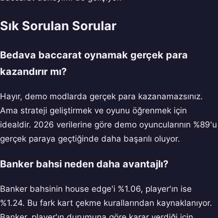
Sık Sorulan Sorular
Bedava baccarat oynamak gerçek para
kazandırır mı?
Hayır, demo modlarda gerçek para kazanamazsınız.
Ama strateji geliştirmek ve oyunu öğrenmek için
idealdir. 2026 verilerine göre demo oyuncularının %89'u
gerçek paraya geçtiğinde daha başarılı oluyor.
Banker bahsi neden daha avantajlı?
Banker bahsinin house edge'i %1.06, player'ın ise
%1.24. Bu fark kart çekme kurallarından kaynaklanıyor.
Banker, player'ın durumuna göre karar verdiği için