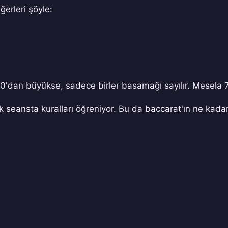
erleri şöyle:
0'dan büyükse, sadece birler basamağı sayılır. Mesela 7+
k seansta kuralları öğreniyor. Bu da baccarat'ın ne kada