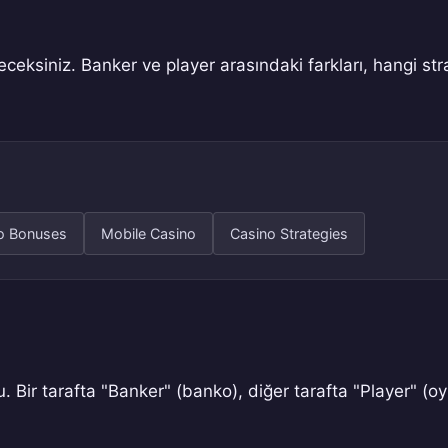
ksiniz. Banker ve player arasındaki farkları, hangi strat
o Bonuses
Mobile Casino
Casino Strategies
. Bir tarafta "Banker" (banko), diğer tarafta "Player" (o