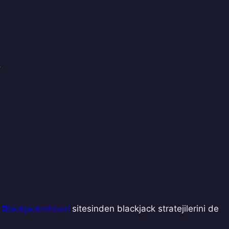
.
,
Blackjackrehberi
sitesinden blackjack stratejilerini de