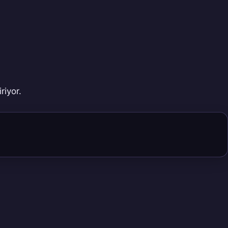
riyor.