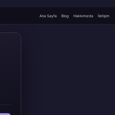
Ana Sayfa
Blog
Hakkımızda
İletişim