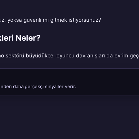
z, yoksa güvenli mi gitmek istiyorsunuz?
leri Neler?
no sektörü büyüdükçe, oyuncu davranışları da evrim geçi
inden daha gerçekçi sinyaller verir.