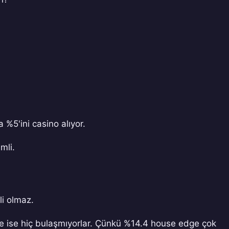
%5'ini casino alıyor.
mli.
li olmaz.
ne ise hiç bulaşmıyorlar. Çünkü %14.4 house edge çok