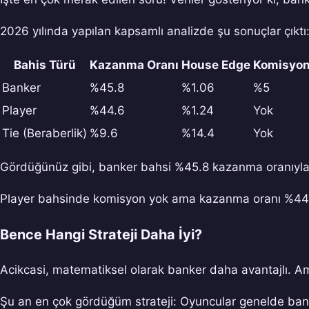
2026 yılında yapılan kapsamlı analizde şu sonuçlar çıktı
Bahis Türü
Kazanma Oranı
House Edge
Komisyo
Banker
%45.8
%1.06
%5
Player
%44.6
%1.24
Yok
Tie (Beraberlik)
%9.6
%14.4
Yok
Gördüğünüz gibi, banker bahsi %45.8 kazanma oranıyla 
Player bahsinde komisyon yok ama kazanma oranı %44.6
Bence Hangi Strateji Daha İyi?
Acikcasi, matematiksel olarak banker daha avantajlı. Am
Şu an en çok gördüğüm strateji: Oyuncular genelde banke