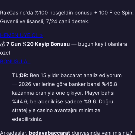
RaxCasino'da %100 hosgeldin bonusu + 100 Free Spin.
Guvenli ve lisansli, 7/24 canli destek.
HEMEN UYE OL »
💰
7 Gun %20 Kayip Bonusu
— bugun kayit olanlara
ozel
BONUSU AL
TL;DR:
Ben 15 yıldır baccarat analiz ediyorum
— 2026 verilerine göre banker bahsi %45.8
kazanma oranıyla öne çıkıyor. Player bahsi
%44.6, beraberlik ise sadece %9.6. Doğru
stratejiyle casino avantajını minimize
edebilirsiniz.
Arkadaşlar,
bedavabaccarat
dünyasında yeni misiniz?