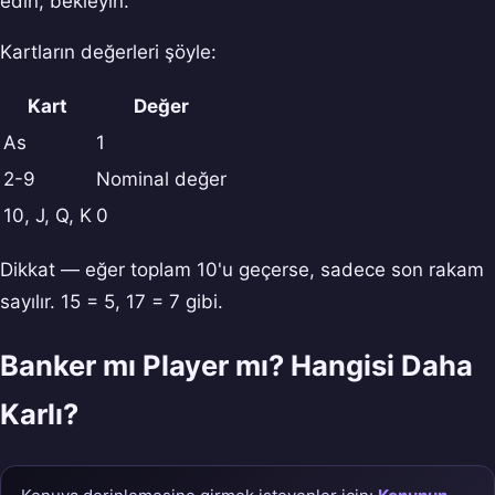
edin, bekleyin.
Kartların değerleri şöyle:
Kart
Değer
As
1
2-9
Nominal değer
10, J, Q, K
0
Dikkat — eğer toplam 10'u geçerse, sadece son rakam
sayılır. 15 = 5, 17 = 7 gibi.
Banker mı Player mı? Hangisi Daha
Karlı?