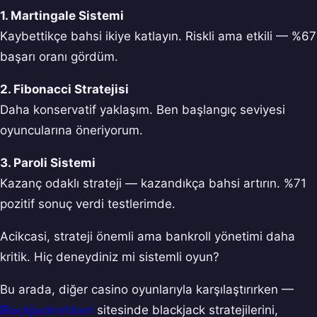
1. Martingale Sistemi
Kaybettikçe bahsi ikiye katlayın. Riskli ama etkili — %67
başarı oranı gördüm.
2. Fibonacci Stratejisi
Daha konservatif yaklaşım. Ben başlangıç seviyesi
oyuncularına öneriyorum.
3. Paroli Sistemi
Kazanç odaklı strateji — kazandıkça bahsi artırın. %71
pozitif sonuç verdi testlerimde.
Acikcasi, strateji önemli ama bankroll yönetimi daha
kritik. Hiç deneydiniz mi sistemli oyun?
Bu arada, diğer casino oyunlarıyla karşılaştırırken —
Blackjackrehberi
sitesinde blackjack stratejilerini,