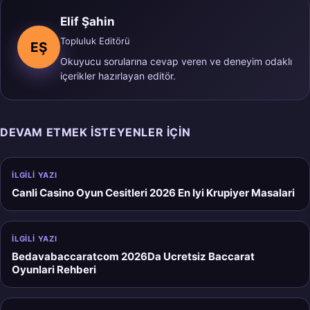
Elif Şahin
Topluluk Editörü
EŞ
Okuyucu sorularına cevap veren ve deneyim odaklı
içerikler hazırlayan editör.
DEVAM ETMEK ISTEYENLER IÇIN
İLGILI YAZI
Canli Casino Oyun Cesitleri 2026 En Iyi Krupiyer Masalari
İLGILI YAZI
Bedavabaccaratcom 2026Da Ucretsiz Baccarat
Oyunlari Rehberi