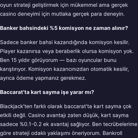
oyun strateji geliştirmek için mükemmel ama gerçek
casino deneyimi için mutlaka gerçek para deneyin.
Banker bahsindeki %5 komisyon ne zaman alınır?
Sadece banker bahsi kazandığında komisyon kesilir.
Player kazanırsa veya beraberlik olursa komisyon yok.
Ben 15 yıldır görüyorum — bazı oyuncular bunu
karıştırıyor. Komisyon kazancınızdan otomatik kesilir,
ayrıca ödeme yapmanız gerekmez.
Baccarat'ta kart sayma işe yarar mı?
Blackjack'ten farklı olarak baccarat'ta kart sayma çok
etkili değil. Casino avantajı zaten düşük, kart sayma
sadece %0.1-0.2 ek avantaj sağlıyor. Ben tecrübelerime
göre strateji odaklı yaklaşımı öneriyorum. Bankroll