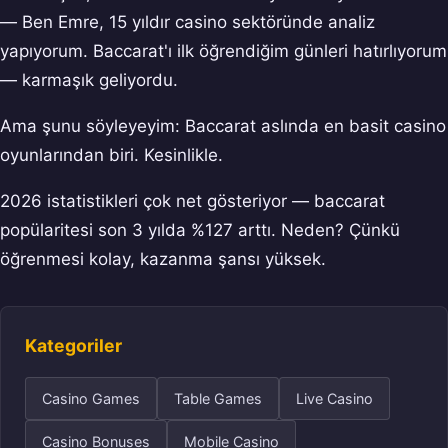
— Ben Emre, 15 yıldır casino sektöründe analiz
yapıyorum. Baccarat'ı ilk öğrendiğim günleri hatırlıyorum
— karmaşık geliyordu.
Ama şunu söyleyeyim: Baccarat aslında en basit casino
oyunlarından biri. Kesinlikle.
2026 istatistikleri çok net gösteriyor — baccarat
popülaritesi son 3 yılda %127 arttı. Neden? Çünkü
öğrenmesi kolay, kazanma şansı yüksek.
Kategoriler
Casino Games
Table Games
Live Casino
Casino Bonuses
Mobile Casino