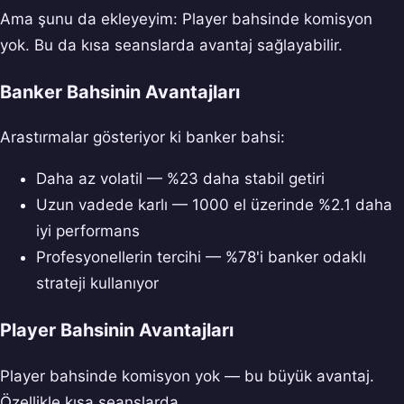
Ama şunu da ekleyeyim: Player bahsinde komisyon
yok. Bu da kısa seanslarda avantaj sağlayabilir.
Banker Bahsinin Avantajları
Arastırmalar gösteriyor ki banker bahsi:
Daha az volatil — %23 daha stabil getiri
Uzun vadede karlı — 1000 el üzerinde %2.1 daha
iyi performans
Profesyonellerin tercihi — %78'i banker odaklı
strateji kullanıyor
Player Bahsinin Avantajları
Player bahsinde komisyon yok — bu büyük avantaj.
Özellikle kısa seanslarda.