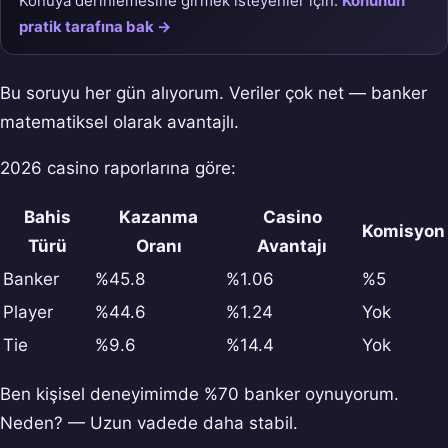
Konuya derinlemesine girmek isteyenler için:
Konunun
pratik tarafına bak →
Bu soruyu her gün alıyorum. Veriler çok net — banker
matematiksel olarak avantajlı.
2026 casino raporlarına göre:
Bahis
Kazanma
Casino
Komisyon
Türü
Oranı
Avantajı
Banker
%45.8
%1.06
%5
Player
%44.6
%1.24
Yok
Tie
%9.6
%14.4
Yok
Ben kişisel deneyimimde %70 banker oynuyorum.
Neden? — Uzun vadede daha stabil.