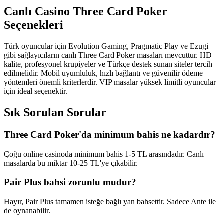
Canlı Casino Three Card Poker
Seçenekleri
Türk oyuncular için Evolution Gaming, Pragmatic Play ve Ezugi
gibi sağlayıcıların canlı Three Card Poker masaları mevcuttur. HD
kalite, profesyonel krupiyeler ve Türkçe destek sunan siteler tercih
edilmelidir. Mobil uyumluluk, hızlı bağlantı ve güvenilir ödeme
yöntemleri önemli kriterlerdir. VIP masalar yüksek limitli oyuncular
için ideal seçenektir.
Sık Sorulan Sorular
Three Card Poker'da minimum bahis ne kadardır?
Çoğu online casinoda minimum bahis 1-5 TL arasındadır. Canlı
masalarda bu miktar 10-25 TL'ye çıkabilir.
Pair Plus bahsi zorunlu mudur?
Hayır, Pair Plus tamamen isteğe bağlı yan bahsettir. Sadece Ante ile
de oynanabilir.