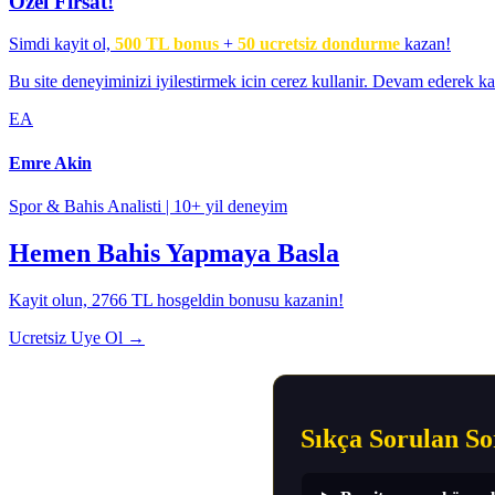
Ozel Firsat!
Simdi kayit ol,
500 TL bonus
+
50 ucretsiz dondurme
kazan!
Bu site deneyiminizi iyilestirmek icin cerez kullanir. Devam ederek k
EA
Emre Akin
Spor & Bahis Analisti | 10+ yil deneyim
Hemen Bahis Yapmaya Basla
Kayit olun, 2766 TL hosgeldin bonusu kazanin!
Ucretsiz Uye Ol →
Sıkça Sorulan So