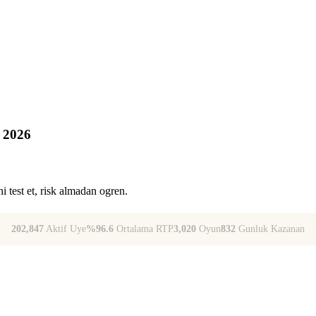
u 2026
ni test et, risk almadan ogren.
202,847
Aktif Uye
%96.6
Ortalama RTP
3,020
Oyun
832
Gunluk Kazanan