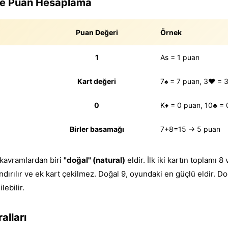
 ve Puan Hesaplama
Puan Değeri
Örnek
1
As = 1 puan
Kart değeri
7♠ = 7 puan, 3♥ = 
0
K♦ = 0 puan, 10♣ = 
Birler basamağı
7+8=15 → 5 puan
 kavramlardan biri
"doğal" (natural)
eldir. İlk iki kartın toplamı
ndırılır ve ek kart çekilmez. Doğal 9, oyundaki en güçlü eldir. Do
lebilir.
alları