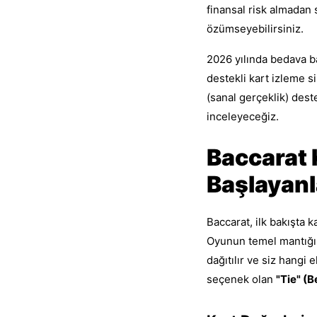
finansal risk almadan s
özümseyebilirsiniz.
2026 yılında bedava b
destekli kart izleme si
(sanal gerçeklik) des
inceleyeceğiz.
Baccarat K
Başlayanl
Baccarat, ilk bakışta 
Oyunun temel mantığı 
dağıtılır ve siz hangi
seçenek olan
"Tie" (B