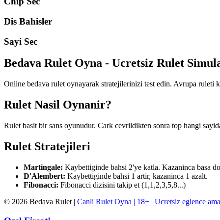
Chip Sec
Dis Bahisler
Sayi Sec
Bedava Rulet Oyna - Ucretsiz Rulet Simul
Online bedava rulet oynayarak stratejilerinizi test edin. Avrupa ruleti k
Rulet Nasil Oynanir?
Rulet basit bir sans oyunudur. Cark cevrildikten sonra top hangi sayida d
Rulet Stratejileri
Martingale:
Kaybettiginde bahsi 2'ye katla. Kazaninca basa do
D'Alembert:
Kaybettiginde bahsi 1 artir, kazaninca 1 azalt.
Fibonacci:
Fibonacci dizisini takip et (1,1,2,3,5,8...)
© 2026 Bedava Rulet |
Canli Rulet Oyna | 18+ | Ucretsiz eglence ama