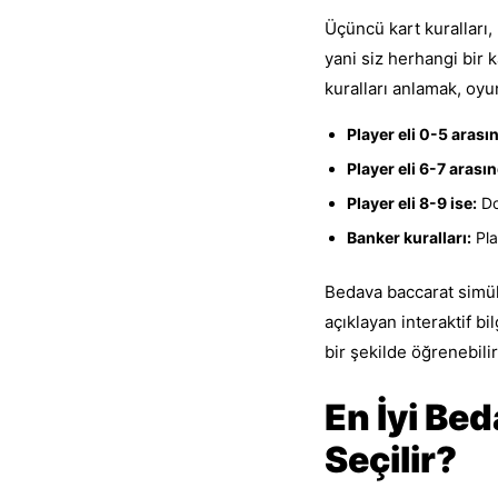
Üçüncü kart kuralları,
yani siz herhangi bir 
kuralları anlamak, oyu
Player eli 0-5 arası
Player eli 6-7 arası
Player eli 8-9 ise:
Do
Banker kuralları:
Pla
Bedava baccarat simül
açıklayan interaktif b
bir şekilde öğrenebilir
En İyi Bed
Seçilir?