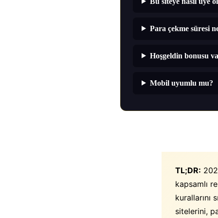
Bu siteye nasıl üye o
Para çekme süresi n
Hoşgeldin bonusu v
Mobil uyumlu mu?
TL;DR:
2026
kapsamlı reh
kurallarını 
sitelerini, 