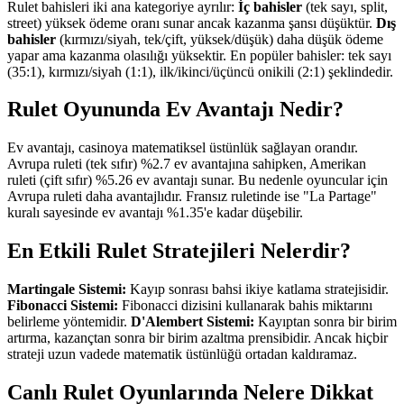
Rulet bahisleri iki ana kategoriye ayrılır:
İç bahisler
(tek sayı, split,
street) yüksek ödeme oranı sunar ancak kazanma şansı düşüktür.
Dış
bahisler
(kırmızı/siyah, tek/çift, yüksek/düşük) daha düşük ödeme
yapar ama kazanma olasılığı yüksektir. En popüler bahisler: tek sayı
(35:1), kırmızı/siyah (1:1), ilk/ikinci/üçüncü onikili (2:1) şeklindedir.
Rulet Oyununda Ev Avantajı Nedir?
Ev avantajı, casinoya matematiksel üstünlük sağlayan orandır.
Avrupa ruleti (tek sıfır) %2.7 ev avantajına sahipken, Amerikan
ruleti (çift sıfır) %5.26 ev avantajı sunar. Bu nedenle oyuncular için
Avrupa ruleti daha avantajlıdır. Fransız ruletinde ise "La Partage"
kuralı sayesinde ev avantajı %1.35'e kadar düşebilir.
En Etkili Rulet Stratejileri Nelerdir?
Martingale Sistemi:
Kayıp sonrası bahsi ikiye katlama stratejisidir.
Fibonacci Sistemi:
Fibonacci dizisini kullanarak bahis miktarını
belirleme yöntemidir.
D'Alembert Sistemi:
Kayıptan sonra bir birim
artırma, kazançtan sonra bir birim azaltma prensibidir. Ancak hiçbir
strateji uzun vadede matematik üstünlüğü ortadan kaldıramaz.
Canlı Rulet Oyunlarında Nelere Dikkat