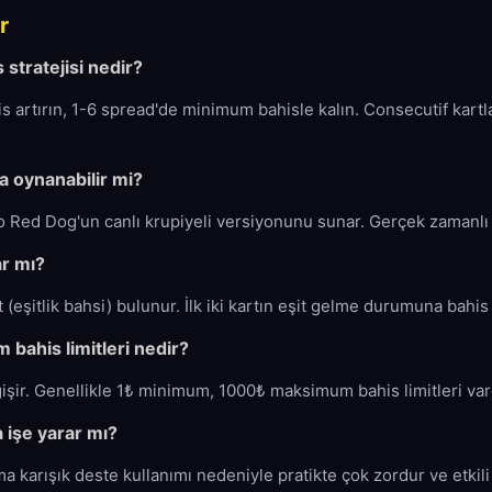
r
 stratejisi nedir?
s artırın, 1-6 spread'de minimum bahisle kalın. Consecutif kartla
a oynanabilir mi?
no Red Dog'un canlı krupiyeli versiyonunu sunar. Gerçek zamanlı 
ar mı?
 (eşitlik bahsi) bulunur. İlk iki kartın eşit gelme durumuna bahis 
ahis limitleri nedir?
işir. Genellikle 1₺ minimum, 1000₺ maksimum bahis limitleri vard
 işe yarar mı?
karışık deste kullanımı nedeniyle pratikte çok zordur ve etkili 