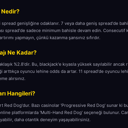
 Nedir?
 spread genişliğine odaklanır. 7 veya daha geniş spread'de bahis
rası spread'de sadece minimum bahisle devam edin. Consecutif kar
 artırımı yapmayın, çünkü kazanma şansınız sıfırdır.
ajı Ne Kadar?
klaşık %2.8'dir. Bu, blackjack'e kıyasla yüksek sayılabilir ancak 
i arttıkça oyuncu lehine odds da artar. 11 spread'de oyuncu leh
eme alırsınız.
rı Hangileri?
rt Red Dog'dur. Bazı casinolar 'Progressive Red Dog' sunar ki b
 online platformlarda 'Multi-Hand Red Dog' seçeneği bulunur. Can
abilir, daha otantik deneyim yaşayabilirsiniz.