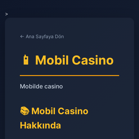
>
← Ana Sayfaya Dön
📱 Mobil Casino
Mobilde casino
📚 Mobil Casino
Hakkında