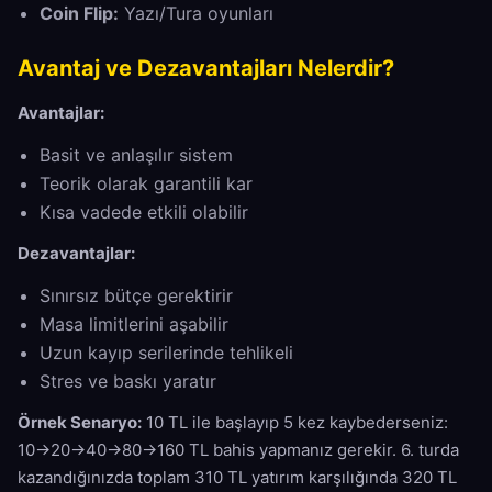
Coin Flip:
Yazı/Tura oyunları
Avantaj ve Dezavantajları Nelerdir?
Avantajlar:
Basit ve anlaşılır sistem
Teorik olarak garantili kar
Kısa vadede etkili olabilir
Dezavantajlar:
Sınırsız bütçe gerektirir
Masa limitlerini aşabilir
Uzun kayıp serilerinde tehlikeli
Stres ve baskı yaratır
Örnek Senaryo:
10 TL ile başlayıp 5 kez kaybederseniz:
10→20→40→80→160 TL bahis yapmanız gerekir. 6. turda
kazandığınızda toplam 310 TL yatırım karşılığında 320 TL