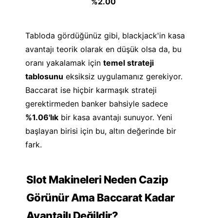
%2.00
Tabloda gördüğünüz gibi, blackjack'in kasa
avantajı teorik olarak en düşük olsa da, bu
oranı yakalamak için
temel strateji
tablosunu
eksiksiz uygulamanız gerekiyor.
Baccarat ise hiçbir karmaşık strateji
gerektirmeden banker bahsiyle sadece
%1.06'lık
bir kasa avantajı sunuyor. Yeni
başlayan birisi için bu, altın değerinde bir
fark.
Slot Makineleri Neden Cazip
Görünür Ama Baccarat Kadar
Avantajlı Değildir?