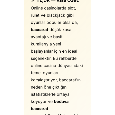
📌 TL;DR — Kısa Özet:
Online casinolarda slot,
rulet ve blackjack gibi
oyunlar popüler olsa da,
baccarat
düşük kasa
avantajı ve basit
kurallarıyla yeni
başlayanlar için en ideal
seçenektir. Bu rehberde
online casino dünyasındaki
temel oyunları
karşılaştırıyor, baccarat'ın
neden öne çıktığını
istatistiklerle ortaya
koyuyor ve
bedava
baccarat