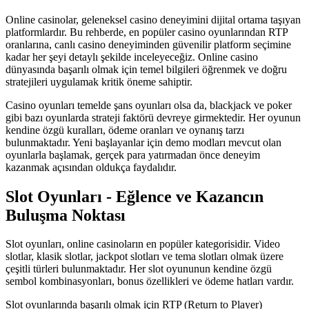
Online casinolar, geleneksel casino deneyimini dijital ortama taşıyan
platformlardır. Bu rehberde, en popüler casino oyunlarından RTP
oranlarına, canlı casino deneyiminden güvenilir platform seçimine
kadar her şeyi detaylı şekilde inceleyeceğiz. Online casino
dünyasında başarılı olmak için temel bilgileri öğrenmek ve doğru
stratejileri uygulamak kritik öneme sahiptir.
Casino oyunları temelde şans oyunları olsa da, blackjack ve poker
gibi bazı oyunlarda strateji faktörü devreye girmektedir. Her oyunun
kendine özgü kuralları, ödeme oranları ve oynanış tarzı
bulunmaktadır. Yeni başlayanlar için demo modları mevcut olan
oyunlarla başlamak, gerçek para yatırmadan önce deneyim
kazanmak açısından oldukça faydalıdır.
Slot Oyunları - Eğlence ve Kazancın
Buluşma Noktası
Slot oyunları, online casinoların en popüler kategorisidir. Video
slotlar, klasik slotlar, jackpot slotları ve tema slotları olmak üzere
çeşitli türleri bulunmaktadır. Her slot oyununun kendine özgü
sembol kombinasyonları, bonus özellikleri ve ödeme hatları vardır.
Slot oyunlarında başarılı olmak için RTP (Return to Player)