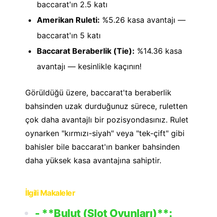
baccarat'ın 2.5 katı
Amerikan Ruleti:
%5.26 kasa avantajı —
baccarat'ın 5 katı
Baccarat Beraberlik (Tie):
%14.36 kasa
avantajı — kesinlikle kaçının!
Görüldüğü üzere, baccarat'ta beraberlik
bahsinden uzak durduğunuz sürece, ruletten
çok daha avantajlı bir pozisyondasınız. Rulet
oynarken "kırmızı-siyah" veya "tek-çift" gibi
bahisler bile baccarat'ın banker bahsinden
daha yüksek kasa avantajına sahiptir.
İlgili Makaleler
- **Bulut (Slot Oyunları)**: