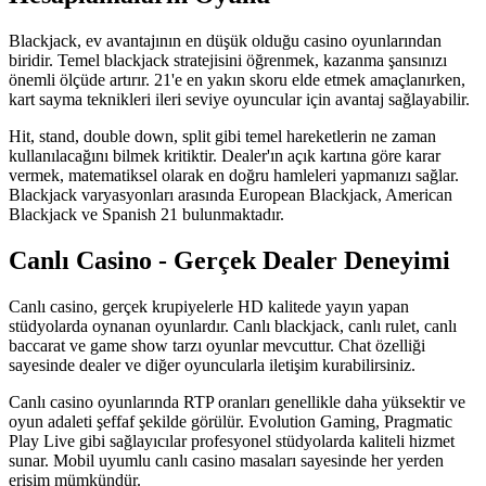
Blackjack, ev avantajının en düşük olduğu casino oyunlarından
biridir. Temel blackjack stratejisini öğrenmek, kazanma şansınızı
önemli ölçüde artırır. 21'e en yakın skoru elde etmek amaçlanırken,
kart sayma teknikleri ileri seviye oyuncular için avantaj sağlayabilir.
Hit, stand, double down, split gibi temel hareketlerin ne zaman
kullanılacağını bilmek kritiktir. Dealer'ın açık kartına göre karar
vermek, matematiksel olarak en doğru hamleleri yapmanızı sağlar.
Blackjack varyasyonları arasında European Blackjack, American
Blackjack ve Spanish 21 bulunmaktadır.
Canlı Casino - Gerçek Dealer Deneyimi
Canlı casino, gerçek krupiyelerle HD kalitede yayın yapan
stüdyolarda oynanan oyunlardır. Canlı blackjack, canlı rulet, canlı
baccarat ve game show tarzı oyunlar mevcuttur. Chat özelliği
sayesinde dealer ve diğer oyuncularla iletişim kurabilirsiniz.
Canlı casino oyunlarında RTP oranları genellikle daha yüksektir ve
oyun adaleti şeffaf şekilde görülür. Evolution Gaming, Pragmatic
Play Live gibi sağlayıcılar profesyonel stüdyolarda kaliteli hizmet
sunar. Mobil uyumlu canlı casino masaları sayesinde her yerden
erişim mümkündür.