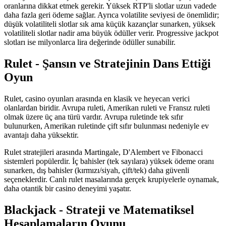
oranlarına dikkat etmek gerekir. Yüksek RTP'li slotlar uzun vadede
daha fazla geri ödeme sağlar. Ayrıca volatilite seviyesi de önemlidir;
düşük volatiliteli slotlar sık ama küçük kazançlar sunarken, yüksek
volatiliteli slotlar nadir ama büyük ödüller verir. Progressive jackpot
slotları ise milyonlarca lira değerinde ödüller sunabilir.
Rulet - Şansın ve Stratejinin Dans Ettiği
Oyun
Rulet, casino oyunları arasında en klasik ve heyecan verici
olanlardan biridir. Avrupa ruleti, Amerikan ruleti ve Fransız ruleti
olmak üzere üç ana türü vardır. Avrupa ruletinde tek sıfır
bulunurken, Amerikan ruletinde çift sıfır bulunması nedeniyle ev
avantajı daha yüksektir.
Rulet stratejileri arasında Martingale, D'Alembert ve Fibonacci
sistemleri popülerdir. İç bahisler (tek sayılara) yüksek ödeme oranı
sunarken, dış bahisler (kırmızı/siyah, çift/tek) daha güvenli
seçeneklerdir. Canlı rulet masalarında gerçek krupiyelerle oynamak,
daha otantik bir casino deneyimi yaşatır.
Blackjack - Strateji ve Matematiksel
Hesaplamaların Oyunu