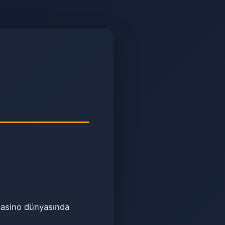
casino dünyasında