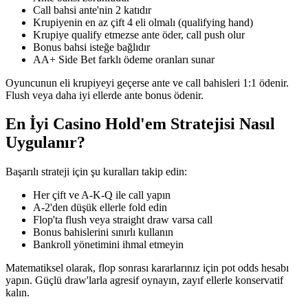
Call bahsi ante'nin 2 katıdır
Krupiyenin en az çift 4 eli olmalı (qualifying hand)
Krupiye qualify etmezse ante öder, call push olur
Bonus bahsi isteğe bağlıdır
AA+ Side Bet farklı ödeme oranları sunar
Oyuncunun eli krupiyeyi geçerse ante ve call bahisleri 1:1 ödenir.
Flush veya daha iyi ellerde ante bonus ödenir.
En İyi Casino Hold'em Stratejisi Nasıl
Uygulanır?
Başarılı strateji için şu kuralları takip edin:
Her çift ve A-K-Q ile call yapın
A-2'den düşük ellerle fold edin
Flop'ta flush veya straight draw varsa call
Bonus bahislerini sınırlı kullanın
Bankroll yönetimini ihmal etmeyin
Matematiksel olarak, flop sonrası kararlarınız için pot odds hesabı
yapın. Güçlü draw'larla agresif oynayın, zayıf ellerle konservatif
kalın.