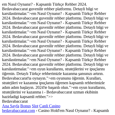
em Nasıl Oynanır? - Kapsamlı Türkçe Rehber 2024.
Bedavabaccarat guvenilir rehber platformu. Detayli bilgi ve
karsilastirmalar.">em Nasıl Oynanır? - Kapsamlı Türkçe Rehber
2024. Bedavabaccarat guvenilir rehber platformu. Detayli bilgi ve
karsilastirmalar.">em Nasıl Oynanır? - Kapsamlı Türkçe Rehber
2024. Bedavabaccarat guvenilir rehber platformu. Detayli bilgi ve
karsilastirmalar.">em Nasıl Oynanır? - Kapsamlı Türkçe Rehber
2024. Bedavabaccarat guvenilir rehber platformu. Detayli bilgi ve
karsilastirmalar.">em Nasıl Oynanır? - Kapsamlı Türkçe Rehber
2024. Bedavabaccarat guvenilir rehber platformu. Detayli bilgi ve
karsilastirmalar.">em Nasıl Oynanır? - Kapsamlı Türkçe Rehber
2024. Bedavabaccarat guvenilir rehber platformu. Detayli bilgi ve
karsilastirmalar.">em Nasıl Oynanır? - Kapsamlı Türkçe Rehber
2024. Bedavabaccarat guvenilir rehber platformu. Detayli bilgi ve
karsilastirmalar.">em oyun kurallarını, stratejilerini ve ipuçlarını
öğrenin. Detaylı Türkçe rehberimizle kazanma şansınızı artırın.
Bedavabaccarat'ta oynayın.">em oyununu öğrenin. Kuralları,
stratejileri ve kazanma ipuçlarını öğrenen kapsamlı rehberimizle
adım adım başlayın. 2024'te başarılı olun.">em oyun kurallarını,
stratejilerini ve kazanma i - Bedavabaccarat uzman ekibinin
hazirladigi kapsamli rehber.">>
Bedavabaccarat
Ana Sayfa
Bonus
Slot
Canli Casino
bedavabaccarat.com
› Casino Hold'em Nasıl Oynanır? - Kapsamlı