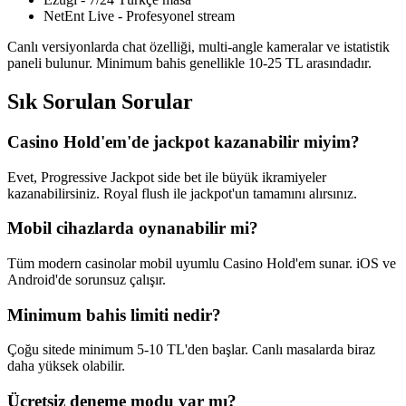
NetEnt Live - Profesyonel stream
Canlı versiyonlarda chat özelliği, multi-angle kameralar ve istatistik
paneli bulunur. Minimum bahis genellikle 10-25 TL arasındadır.
Sık Sorulan Sorular
Casino Hold'em'de jackpot kazanabilir miyim?
Evet, Progressive Jackpot side bet ile büyük ikramiyeler
kazanabilirsiniz. Royal flush ile jackpot'un tamamını alırsınız.
Mobil cihazlarda oynanabilir mi?
Tüm modern casinolar mobil uyumlu Casino Hold'em sunar. iOS ve
Android'de sorunsuz çalışır.
Minimum bahis limiti nedir?
Çoğu sitede minimum 5-10 TL'den başlar. Canlı masalarda biraz
daha yüksek olabilir.
Ücretsiz deneme modu var mı?