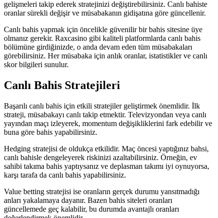
gelişmeleri takip ederek stratejinizi değiştirebilirsiniz. Canlı bahiste
oranlar sürekli değişir ve müsabakanın gidişatına göre güncellenir.
Canlı bahis yapmak için öncelikle güvenilir bir bahis sitesine üye
olmanız gerekir. Raxcasino gibi kaliteli platformlarda canlı bahis
bölümüne girdiğinizde, o anda devam eden tüm müsabakaları
görebilirsiniz. Her müsabaka için anlık oranlar, istatistikler ve canlı
skor bilgileri sunulur.
Canlı Bahis Stratejileri
Başarılı canlı bahis için etkili stratejiler geliştirmek önemlidir. İlk
strateji, müsabakayı canlı takip etmektir. Televizyondan veya canlı
yayından maçı izleyerek, momentum değişikliklerini fark edebilir ve
buna göre bahis yapabilirsiniz.
Hedging stratejisi de oldukça etkilidir. Maç öncesi yaptığınız bahsi,
canlı bahisle dengeleyerek riskinizi azaltabilirsiniz. Örneğin, ev
sahibi takıma bahis yaptıysanız ve deplasman takımı iyi oynuyorsa,
karşı tarafa da canlı bahis yapabilirsiniz.
Value betting stratejisi ise oranların gerçek durumu yansıtmadığı
anları yakalamaya dayanır. Bazen bahis siteleri oranları
güncellemede geç kalabilir, bu durumda avantajlı oranları
değerlendirmek önemlidir.