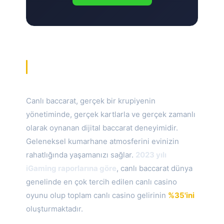
Canlı Baccarat Nedir ve Neden Bu
Kadar Popüler?
Canlı baccarat, gerçek bir krupiyenin
yönetiminde, gerçek kartlarla ve gerçek zamanlı
olarak oynanan dijital baccarat deneyimidir.
Geleneksel kumarhane atmosferini evinizin
rahatlığında yaşamanızı sağlar.
2023 yılı
iGaming raporlarına göre
, canlı baccarat dünya
genelinde en çok tercih edilen canlı casino
oyunu olup toplam canlı casino gelirinin
%35'ini
oluşturmaktadır.