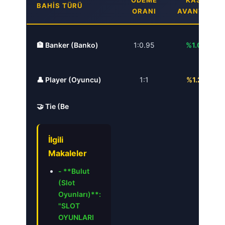
ÖDEME
KASA
BAHIS TÜRÜ
ORANI
AVANTAJI
🏦 Banker (Banko)
1:0.95
%1.06
👤 Player (Oyuncu)
1:1
%1.24
🤝 Tie (Be
İlgili
Makaleler
- **Bulut
(Slot
Oyunları)**:
"SLOT
OYUNLARI