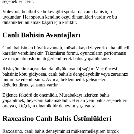
seçenekler içerir.
Voleybol, hentbol ve hokey gibi sporlar da canlı bahis için
uygundur. Her sporun kendine özgü dinamikleri vardır ve bu
dinamikleri anlamak başarı için kritiktir.
Canlı Bahisin Avantajları
Canlı bahisin en büyük avantajı, müsabakayı izleyerek daha bilinçli
kararlar verebilmektir. Takımların formu, oyuncuların performansı
ve maçın atmosferini değerlendirerek bahis yapabilirsiniz.
Risk yönetimi açısından da büyük avantaj sağlar. Maç öncesi
bahsiniz kötü gidiyorsa, canlı bahisle dengeleyebilir veya zararınızı
minimize edebilirsiniz. Ayrıca, beklenmedik gelişmeleri
değerlendirme şansınız vardır.
Eğlence faktörü de önemlidir. Müsabakayı izlerken bahis
yapabilmek, heyecanı katlamaktadır. Her an yeni bahis seçenekleri
ortaya çıktığı için dinamik bir deneyim yaşarsınız.
Raxcasino Canlı Bahis Üstünlükleri
Raxcasino, canlı bahis deneyiminizi mükemmelleştiren birçok