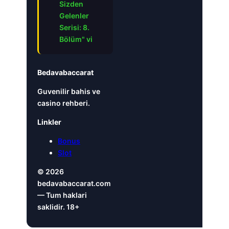
Sizden
Gelenler
Serisi: 8.
Bölüm" vi
Bedavabaccarat
Guvenilir bahis ve
casino rehberi.
Linkler
Bonus
Slot
© 2026
bedavabaccarat.com
— Tum haklari
saklidir. 18+