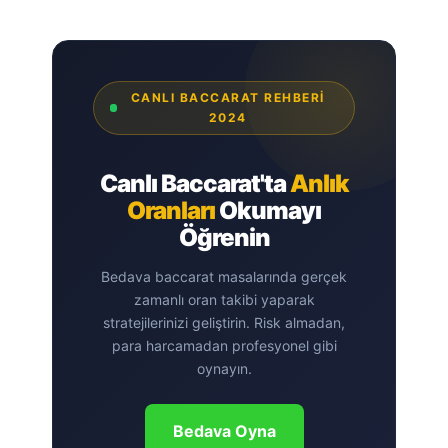
CANLI BACCARAT REHBERI
2024
Canlı Baccarat'ta
Anlık
Oranları
Okumayı
Öğrenin
Bedava baccarat masalarında gerçek
zamanlı oran takibi yaparak
stratejilerinizi geliştirin. Risk almadan,
para harcamadan profesyonel gibi
oynayın.
Bedava Oyna