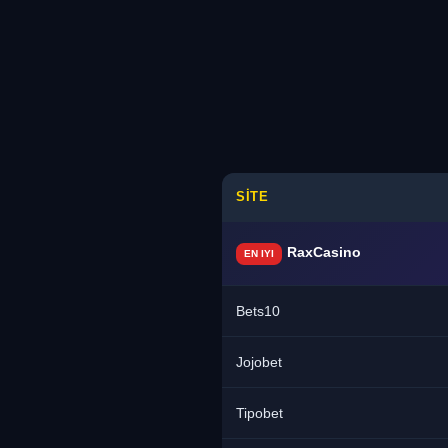
SITE
RaxCasino
EN IYI
Bets10
Jojobet
Tipobet