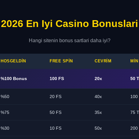
2026 En Iyi Casino Bonuslari
Hangi sitenin bonus sartlari daha iyi?
HOSGELDIN
FREE SPIN
CEVRIM
MIN
%100 Bonus
100 FS
20x
50 
%50
20 FS
40x
100
%75
50 FS
35x
75 
%30
10 FS
50x
200