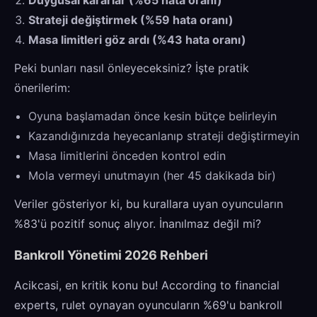
Duygusal kararlar (%65 hata oranı)
Strateji değiştirmek (%59 hata oranı)
Masa limitleri göz ardı (%43 hata oranı)
Peki bunları nasıl önleyeceksiniz? İşte pratik
önerilerim:
Oyuna başlamadan önce kesin bütçe belirleyin
Kazandığınızda heyecanlanıp strateji değiştirmeyin
Masa limitlerini önceden kontrol edin
Mola vermeyi unutmayın (her 45 dakikada bir)
Veriler gösteriyor ki, bu kurallara uyan oyuncuların
%83'ü pozitif sonuç alıyor. İnanılmaz değil mi?
Bankroll Yönetimi 2026 Rehberi
Acikcasi, en kritik konu bu! According to financial
experts, rulet oynayan oyuncuların %69'u bankroll