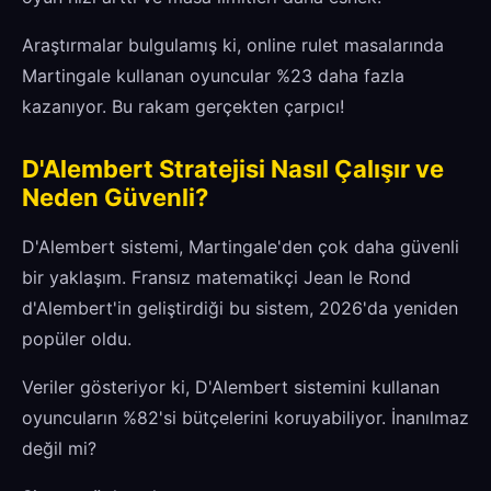
Araştırmalar bulgulamış ki, online rulet masalarında
Martingale kullanan oyuncular %23 daha fazla
kazanıyor. Bu rakam gerçekten çarpıcı!
D'Alembert Stratejisi Nasıl Çalışır ve
Neden Güvenli?
D'Alembert sistemi, Martingale'den çok daha güvenli
bir yaklaşım. Fransız matematikçi Jean le Rond
d'Alembert'in geliştirdiği bu sistem, 2026'da yeniden
popüler oldu.
Veriler gösteriyor ki, D'Alembert sistemini kullanan
oyuncuların %82'si bütçelerini koruyabiliyor. İnanılmaz
değil mi?