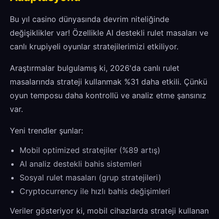
Bu yıl casino dünyasında devrim niteliğinde
değişiklikler var! Özellikle AI destekli rulet masaları ve
canlı krupiyeli oyunlar stratejilerimizi etkiliyor.
Araştırmalar bulgulamış ki, 2026'da canlı rulet
masalarında strateji kullanmak %31 daha etkili. Çünkü
oyun temposu daha kontrollü ve analiz etme şansınız
var.
Yeni trendler şunlar:
Mobil optimized stratejiler (%89 artış)
AI analiz destekli bahis sistemleri
Sosyal rulet masaları (grup stratejileri)
Cryptocurrency ile hızlı bahis değişimleri
Veriler gösteriyor ki, mobil cihazlarda strateji kullanan