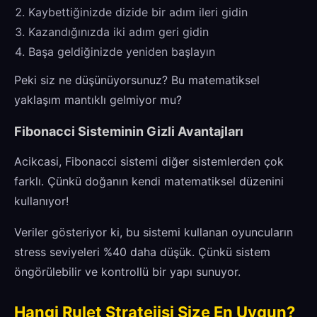
Kaybettiğinizde dizide bir adım ileri gidin
Kazandığınızda iki adım geri gidin
Başa geldiğinizde yeniden başlayın
Peki siz ne düşünüyorsunuz? Bu matematiksel
yaklaşım mantıklı gelmiyor mu?
Fibonacci Sisteminin Gizli Avantajları
Acikcasi, Fibonacci sistemi diğer sistemlerden çok
farklı. Çünkü doğanın kendi matematiksel düzenini
kullanıyor!
Veriler gösteriyor ki, bu sistemi kullanan oyuncuların
stress seviyeleri %40 daha düşük. Çünkü sistem
öngörülebilir ve kontrollü bir yapı sunuyor.
Hangi Rulet Stratejisi Size En Uygun?