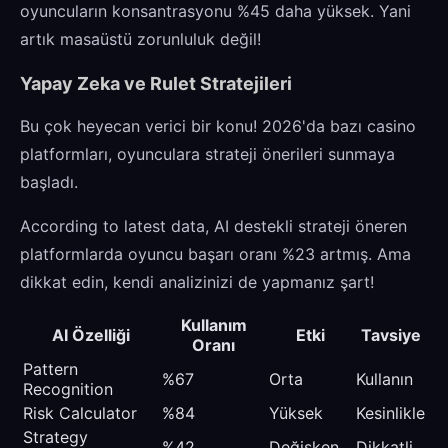
oyuncuların konsantrasyonu %45 daha yüksek. Yani
artık masaüstü zorunluluk değil!
Yapay Zeka ve Rulet Stratejileri
Bu çok heyecan verici bir konu! 2026'da bazı casino
platformları, oyunculara strateji önerileri sunmaya
başladı.
According to latest data, AI destekli strateji öneren
platformlarda oyuncu başarı oranı %23 artmış. Ama
dikkat edin, kendi analizinizi de yapmanız şart!
Kullanım
AI Özelliği
Etki
Tavsiye
Oranı
Pattern
%67
Orta
Kullanın
Recognition
Risk Calculator
%84
Yüksek
Kesinlikle
Strategy
%42
Değişken
Dikkatli