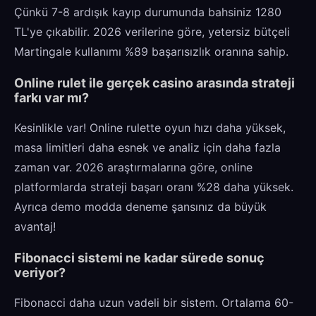
Çünkü 7-8 ardışık kayıp durumunda bahsiniz 1280
TL'ye çıkabilir. 2026 verilerine göre, yetersiz bütçeli
Martingale kullanımı %89 başarısızlık oranına sahip.
Online rulet ile gerçek casino arasında strateji
farkı var mı?
Kesinlikle var! Online rulette oyun hızı daha yüksek,
masa limitleri daha esnek ve analiz için daha fazla
zaman var. 2026 araştırmalarına göre, online
platformlarda strateji başarı oranı %28 daha yüksek.
Ayrıca demo modda deneme şansınız da büyük
avantaj!
Fibonacci sistemi ne kadar sürede sonuç
veriyor?
Fibonacci daha uzun vadeli bir sistem. Ortalama 60-