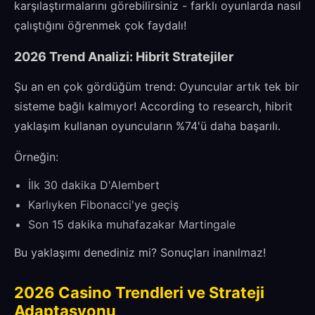
karşılaştırmalarını görebilirsiniz - farklı oyunlarda nasıl
çalıştığını öğrenmek çok faydalı!
2026 Trend Analizi: Hibrit Stratejiler
Şu an en çok gördüğüm trend: Oyuncular artık tek bir
sisteme bağlı kalmıyor! According to research, hibrit
yaklaşım kullanan oyuncuların %74'ü daha başarılı.
Örneğin:
İlk 30 dakika D'Alembert
Karlıyken Fibonacci'ye geçiş
Son 15 dakika muhafazakar Martingale
Bu yaklaşımı denediniz mi? Sonuçları inanılmaz!
2026 Casino Trendleri ve Strateji
Adaptasyonu