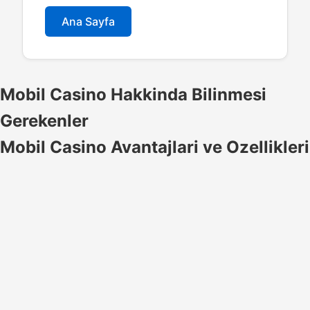
Ana Sayfa
Mobil Casino Hakkinda Bilinmesi
Gerekenler
Mobil Casino Avantajlari ve Ozellikleri