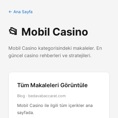
← Ana Sayfa
📂 Mobil Casino
Mobil Casino kategorisindeki makaleler. En
güncel casino rehberleri ve stratejileri.
Tüm Makaleleri Görüntüle
Blog · bedavabaccarat.com
Mobil Casino ile ilgili tüm içerikler ana
sayfada.