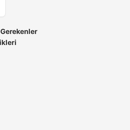
 Gerekenler
ikleri