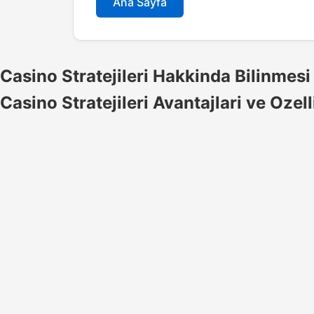
Ana Sayfa
Casino Stratejileri Hakkinda Bilinmesi
Casino Stratejileri Avantajlari ve Ozell