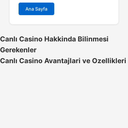
Ana Sayfa
Canlı Casino Hakkinda Bilinmesi
Gerekenler
Canlı Casino Avantajlari ve Ozellikleri