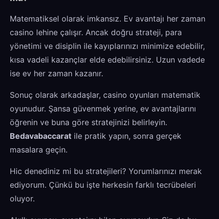
Matematiksel olarak imkansız. Ev avantajı her zaman
casino lehine çalışır. Ancak doğru strateji, para
yönetimi ve disiplin ile kayıplarınızı minimize edebilir,
kısa vadeli kazançlar elde edebilirsiniz. Uzun vadede
ise ev her zaman kazanır.
Sonuç olarak arkadaşlar, casino oyunları matematik
oyunudur. Şansa güvenmek yerine, ev avantajlarını
öğrenin ve buna göre stratejinizi belirleyin.
Bedavabaccarat
ile pratik yapın, sonra gerçek
masalara geçin.
Hic denediniz mi bu stratejileri? Yorumlarınızı merak
ediyorum. Çünkü bu işte herkesin farklı tecrübeleri
oluyor.