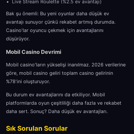
Live Stream Roulette (%2.5 ev avantajı)
Bak şu önemli: Bu yeni oyunlar daha düşük ev
avantajı sunuyor çünkü rekabet artmış durumda.
Casino'lar oyuncu çekmek için avantajlarını
düşürüyor.
Mobil Casino Devrimi
Mobil casino'ların yükselişi inanılmaz. 2026 verilerine
göre, mobil casino geliri toplam casino gelirinin
%78'ini oluşturuyor.
Bu durum ev avantajlarını da etkiliyor. Mobil
platformlarda oyun çeşitliliği daha fazla ve rekabet
daha sert. Sonuç? Daha düşük ev avantajları.
Sık Sorulan Sorular