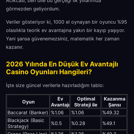
Acikcasi, ben bile bu gerçeği ilk yıllarımda
görmezden geliyordum.
Veriler gösteriyor ki, 1000 el oynayan bir oyuncu %95
olasılıkla teorik ev avantajına yakın bir kayıp yaşıyor.
Yani şansa güvenemezsiniz, matematik her zaman
kazanır.
2026 Yılında En Düşük Ev Avantajlı
Casino Oyunları Hangileri?
İşte size güncel verilerle hazırladığım tablo:
Ev
Optimal
Kazanma
Oyun
Avantajı
Strateji ile
Şansı
Baccarat (Banker)
%1.06
%1.06
%49.32
Blackjack (Basic
%0.5
%0.28
%49.1
Strategy)