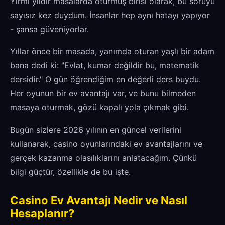
Yirmi yıldır masalarda oturmuş birisi olarak, bu soruyu
sayısız kez duydum. İnsanlar hep aynı hatayı yapıyor
- şansa güveniyorlar.
Yıllar önce bir masada, yanımda oturan yaşlı bir adam
bana dedi ki: "Evlat, kumar değildir bu, matematik
dersidir." O gün öğrendiğim en değerli ders buydu.
Her oyunun bir ev avantajı var, ve bunu bilmeden
masaya oturmak, gözü kapalı yola çıkmak gibi.
Bugün sizlere 2026 yılının en güncel verilerini
kullanarak, casino oyunlarındaki ev avantajlarını ve
gerçek kazanma olasılıklarını anlatacağım. Çünkü
bilgi güçtür, özellikle de bu işte.
Casino Ev Avantajı Nedir ve Nasıl
Hesaplanır?