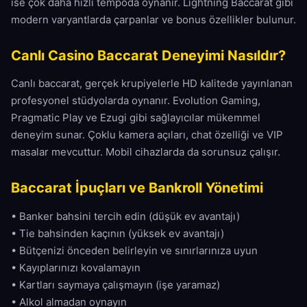
ise çok daha hızlı tempoda oynanır. Lightning Baccarat gibi
modern varyantlarda çarpanlar ve bonus özellikler bulunur.
Canlı Casino Baccarat Deneyimi Nasıldır?
Canlı baccarat, gerçek krupiyelerle HD kalitede yayınlanan
profesyonel stüdyolarda oynanır. Evolution Gaming,
Pragmatic Play ve Ezugi gibi sağlayıcılar mükemmel
deneyim sunar. Çoklu kamera açıları, chat özelliği ve VIP
masalar mevcuttur. Mobil cihazlarda da sorunsuz çalışır.
Baccarat İpuçları ve Bankroll Yönetimi
• Banker bahsini tercih edin (düşük ev avantajı)
• Tie bahsinden kaçının (yüksek ev avantajı)
• Bütçenizi önceden belirleyin ve sınırlarınıza uyun
• Kayıplarınızı kovalamayın
• Kartları saymaya çalışmayın (işe yaramaz)
• Alkol almadan oynayın