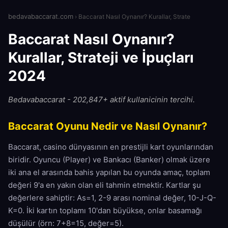
bedavabaccarat.com
› Baccarat Nasıl Oynanır? Kurallar, Strate
Baccarat Nasıl Oynanır?
Kurallar, Strateji ve İpuçları
2024
Bedavabaccarat - 202,847+ aktif kullanicinin tercihi.
Baccarat Oyunu Nedir ve Nasıl Oynanır?
Baccarat, casino dünyasının en prestijli kart oyunlarından
biridir. Oyuncu (Player) ve Bankacı (Banker) olmak üzere
iki ana el arasında bahis yapılan bu oyunda amaç, toplam
değeri 9'a en yakın olan eli tahmin etmektir. Kartlar şu
değerlere sahiptir: As=1, 2-9 arası nominal değer, 10-J-Q-
K=0. İki kartın toplamı 10'dan büyükse, onlar basamağı
düşülür (örn: 7+8=15, değer=5).